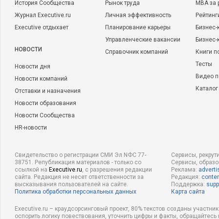
История Сообщества
Рынок труда
MBA за 
Журнал Executive.ru
Личная эффективность
Рейтинг
Executive отдыхает
Планирование карьеры
Бизнес-
Управленческие вакансии
Бизнес-
НОВОСТИ
Справочник компаний
Книги п
Тесты
Новости дня
Видео п
Новости компаний
Каталог
Отставки и назначения
Новости образования
Новости Сообщества
HR-новости
Свидетельство о регистрации СМИ Эл NФС 77-
Сервисы, рекрут
38751. Републикация материалов - только со
Сервисы, образ
ссылкой на
Executive.ru
, с разрешения редакции
Реклама:
adverti
сайта. Редакция не несет ответственности за
Редакция:
conten
высказывания пользователей на сайте.
Поддержка:
supp
Политика обработки персональных данных
Карта сайта
Executive.ru – краудсорсинговый проект, 80% текстов созданы участни
оспорить логику повествования, уточнить цифры и факты, обращайтесь 