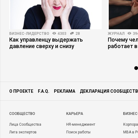
БИЗНЕС-ЛИДЕРСТВО
4303
28
ЖУРНАЛ
39
Как управленцу выдержать
Почему че
давление сверху и снизу
работает в
О ПРОЕКТЕ
F.A.Q.
РЕКЛАМА
ДЕКЛАРАЦИЯ СООБЩЕСТВ
CООБЩЕСТВО
КАРЬЕРА
БИЗНЕС
Лица Сообщества
HR-менеджмент
Корпора
Лига экспертов
Поиск работы
MBA в Р