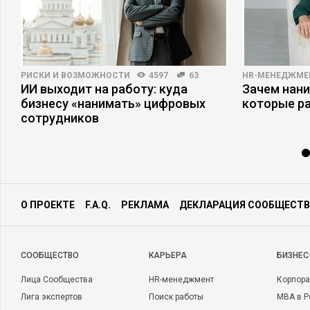
РИСКИ И ВОЗМОЖНОСТИ
4597
63
HR-МЕНЕДЖМЕ
ИИ выходит на работу: куда
Зачем нани
ы
бизнесу «нанимать» цифровых
которые р
сотрудников
О ПРОЕКТЕ
F.A.Q.
РЕКЛАМА
ДЕКЛАРАЦИЯ СООБЩЕСТВ
CООБЩЕСТВО
КАРЬЕРА
БИЗНЕС
Лица Сообщества
HR-менеджмент
Корпора
Лига экспертов
Поиск работы
MBA в Р