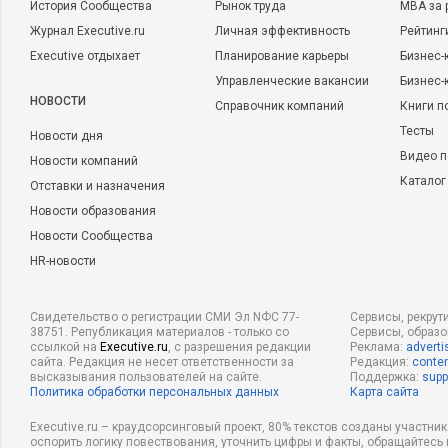
История Сообщества
Рынок труда
MBA за 
Журнал Executive.ru
Личная эффективность
Рейтинг
Executive отдыхает
Планирование карьеры
Бизнес-
Управленческие вакансии
Бизнес-
НОВОСТИ
Справочник компаний
Книги п
Тесты
Новости дня
Видео п
Новости компаний
Каталог
Отставки и назначения
Новости образования
Новости Сообщества
HR-новости
Свидетельство о регистрации СМИ Эл NФС 77-
Сервисы, рекрут
38751. Републикация материалов - только со
Сервисы, образ
ссылкой на
Executive.ru
, с разрешения редакции
Реклама:
adverti
сайта. Редакция не несет ответственности за
Редакция:
conten
высказывания пользователей на сайте.
Поддержка:
supp
Политика обработки персональных данных
Карта сайта
Executive.ru – краудсорсинговый проект, 80% текстов созданы участни
оспорить логику повествования, уточнить цифры и факты, обращайтесь 