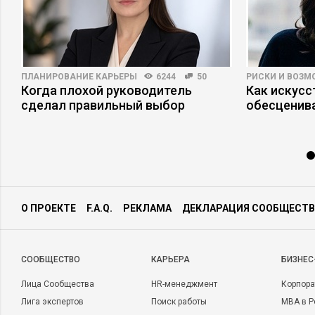
ПЛАНИРОВАНИЕ КАРЬЕРЫ
6244
50
РИСКИ И ВОЗ
–
Когда плохой руководитель
Как искусс
сделал правильный выбор
обесценива
О ПРОЕКТЕ
F.A.Q.
РЕКЛАМА
ДЕКЛАРАЦИЯ СООБЩЕСТВ
CООБЩЕСТВО
КАРЬЕРА
БИЗНЕС
Лица Сообщества
HR-менеджмент
Корпора
Лига экспертов
Поиск работы
MBA в Р