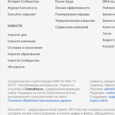
История Сообщества
Рынок труда
MBA за 
Журнал Executive.ru
Личная эффективность
Рейтинг
Executive отдыхает
Планирование карьеры
Бизнес-
Управленческие вакансии
Бизнес-
НОВОСТИ
Справочник компаний
Книги п
Тесты
Новости дня
Видео п
Новости компаний
Каталог
Отставки и назначения
Новости образования
Новости Сообщества
HR-новости
Свидетельство о регистрации СМИ Эл NФС 77-
Сервисы, рекрут
38751. Републикация материалов - только со
Сервисы, образ
ссылкой на
Executive.ru
, с разрешения редакции
Реклама:
adverti
сайта. Редакция не несет ответственности за
Редакция:
conten
высказывания пользователей на сайте.
Поддержка:
supp
Политика обработки персональных данных
Карта сайта
Executive.ru – краудсорсинговый проект, 80% текстов созданы участни
оспорить логику повествования, уточнить цифры и факты, обращайтесь 