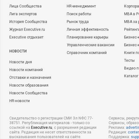
Лица Сообщества
HR-менеджмент
Корпора
Лига экспертов
Поиск работы
MBA в Р
История Сообщества
Рынок труда
MBA за 
Журнал Executive.ru
Личная эффективность
Рейтинг
Executive отдыхает
Планирование карьеры
Бизнес-
Управленческие вакансии
Бизнес-
НОВОСТИ
Справочник компаний
Книги п
Тесты
Новости дня
Видео п
Новости компаний
Каталог
Отставки и назначения
Новости образования
Новости Сообщества
HR-новости
Свидетельство о регистрации СМИ Эл NФС 77-
Сервисы, рекрут
38751. Републикация материалов - только со
Сервисы, образ
ссылкой на
Executive.ru
, с разрешения редакции
Реклама:
adverti
сайта. Редакция не несет ответственности за
Редакция:
conten
высказывания пользователей на сайте.
Поддержка:
supp