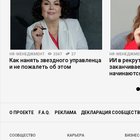
HR-МЕНЕДЖМЕНТ
3347
27
HR-МЕНЕДЖМЕ
Как нанять звездного управленца
ИИ в рекрут
и не пожалеть об этом
заканчива
начинаютс
О ПРОЕКТЕ
F.A.Q.
РЕКЛАМА
ДЕКЛАРАЦИЯ СООБЩЕСТВ
CООБЩЕСТВО
КАРЬЕРА
БИЗНЕС