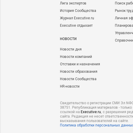
Лига экспертов
Поиск раб
История Сообщества
Рынок тру
Журнал Executive.ru
Личная эф
Executive отдыхает
Планирова
Управленч
НОВОСТИ
Справочн
Новости дня
Новости компаний
Отставки и назначения
Новости образования
Новости Сообщества
HR-новости
Свидетельство о регистрации СМИ Эл NФС
38751. Републикация материалов - только
ссылкой на
Executive.ru
, с разрешения ре
сайта. Редакция не несет ответственности
высказывания пользователей на сайте.
Политика обработки персональных данны