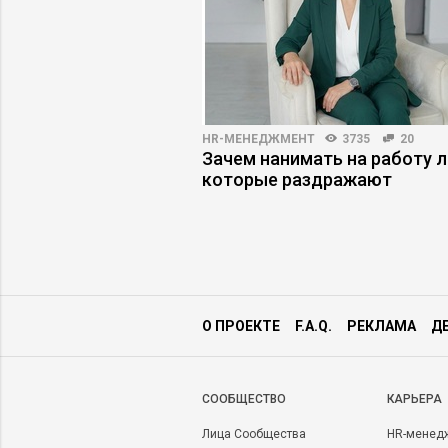
T
8695
0
HR-МЕНЕДЖМЕНТ
3735
20
 рынок Индонезии:
Зачем нанимать на работу 
 и барьеры
которые раздражают
О ПРОЕКТЕ
F.A.Q.
РЕКЛАМА
Д
CООБЩЕСТВО
КАРЬЕРА
Лица Сообщества
HR-менед