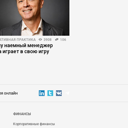
АТИВНАЯ ПРАКТИКА
3908
106
EXECUTIVE MARKET
4719
у наемный менеджер
День открытых две
а играет в свою игру
программы ЕМВА
«Стратегический ме
новые технологии»
ля онлайн
ФИНАНСЫ
Корпоративные финансы