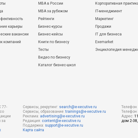
оты
MBA в России
Корпоративная практик
да
MBA за рубежом
IT-менеджмент
фективность
Рейтинги
Маркетинг
ние карьеры
Бизнес-курсы
Продажи
еские вакансии
Бизнес-кейсы
IT для бизнеса
ик компаний
Книги по бизнесу
Exemarket
Тесты
Энциклопедия менедж
Видео по бизнесу
Каталог бизнес-школ
 77-
Сервисы, рекрутинг:
search@e-xecutive.ru
Телефон 
 со
Сервисы, образование:
trainings@e-xecutive.ru
Телефон 
дакции
Реклама:
advertising@e-xecutive.ru
Адрес:
1
 за
Редакция:
content@e-xecutive.ru
дом 2-38,
Поддержка:
support@e-xecutive.ru
х
Карта сайта