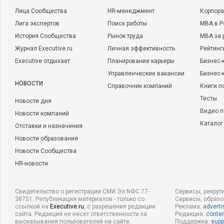
Лица Сообщества
HR-менеджмент
Корпора
Лига экспертов
Поиск работы
MBA в Р
История Сообщества
Рынок труда
MBA за 
Журнал Executive.ru
Личная эффективность
Рейтинг
Executive отдыхает
Планирование карьеры
Бизнес-
Управленческие вакансии
Бизнес-
НОВОСТИ
Справочник компаний
Книги п
Тесты
Новости дня
Видео п
Новости компаний
Каталог
Отставки и назначения
Новости образования
Новости Сообщества
HR-новости
Свидетельство о регистрации СМИ Эл NФС 77-
Сервисы, рекрут
38751. Републикация материалов - только со
Сервисы, образ
ссылкой на
Executive.ru
, с разрешения редакции
Реклама:
adverti
сайта. Редакция не несет ответственности за
Редакция:
conten
высказывания пользователей на сайте.
Поддержка:
supp