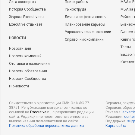
Лига экспертов
Поиск работы
MBA в Р
История Сообщества
Рынок труда
MBA за 
Beauty Image
Журнал Executive.ru
Личная эффективность
Рейтинг
IDEMA
Executive отдыхает
Планирование карьеры
Бизнес-
Depiflax
Управленческие вакансии
Бизнес-
Профессиональные средства по уходу за руками:
НОВОСТИ
Справочник компаний
Книги п
Тесты
Новости дня
Orly
Видео п
Новости компаний
Sophin
Каталог
Отставки и назначения
inm
Новости образования
vov
Новости Сообщества
Профессиональные средства по уходу за ногами:
HR-новости
Gehwol
Свидетельство о регистрации СМИ Эл NФС 77-
Сервисы, рекрут
Titania
38751. Републикация материалов - только со
Сервисы, образ
ссылкой на
Suda
Executive.ru
, с разрешения редакции
Реклама:
adverti
сайта. Редакция не несет ответственности за
Редакция:
conten
высказывания пользователей на сайте.
Поддержка:
supp
Косметика для загара:
Политика обработки персональных данных
Карта сайта