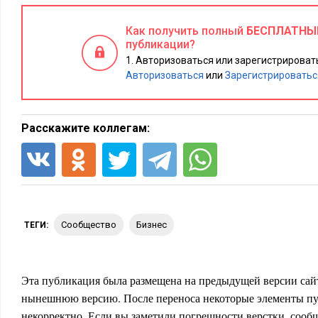
Лучше использовать открытую выкладку, это повышает сре
Как получить полный
БЕСПЛАТНЫ
как минимум.
публикации?
Авторизоваться или зарегистрировать
Магазины лучше размещать в торговых центрах: в модулях 
Авторизоваться
или
Зарегистрироватьс
Расскажите коллегам:
сообщество
бизнес
ТЕГИ:
Эта публикация была размещена на предыдущей версии сайт
нынешнюю версию. После переноса некоторые элементы пу
некорректно. Если вы заметили погрешности верстки, сообщ