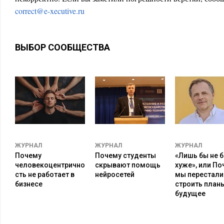
correct@e-xecutive.ru
ВЫБОР СООБЩЕСТВА
Интересны, так же, будут улицы с высоким трафиком, с точ
ЖУРНАЛ
ЖУРНАЛ
ЖУРНАЛ
Почему
Почему студенты
«Лишь бы не 
человекоцентрично
скрывают помощь
хуже», или По
сть не работает в
нейросетей
мы перестали
бизнесе
строить план
будущее