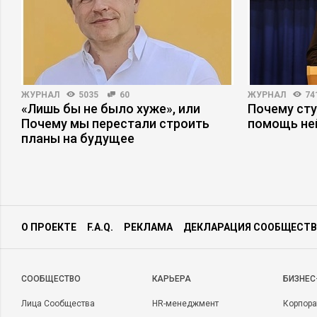
Angel
Selective
Kaaral
Hair Light
Kapous
ЖУРНАЛ
5035
60
ЖУРНАЛ
74
Matrix
«Лишь бы не было хуже», или
Почему ст
Periche
Почему мы перестали строить
помощь не
планы на будущее
Tager
Schwarzkopf
Londa
Wella
Профессиональные средства по уходу за лицом:
О ПРОЕКТЕ
F.A.Q.
РЕКЛАМА
ДЕКЛАРАЦИЯ СООБЩЕСТВ
Christina
Beauty Style
CООБЩЕСТВО
КАРЬЕРА
БИЗНЕС
Premium
Лица Сообщества
HR-менеджмент
Корпора
Профессиональные средства по уходу за телом: