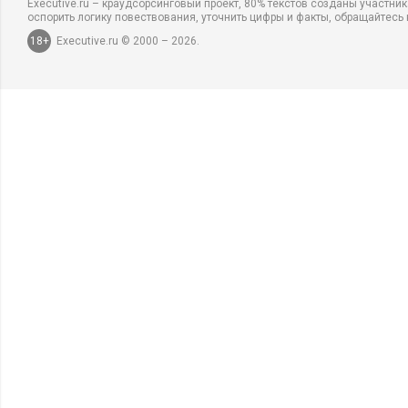
Executive.ru – краудсорсинговый проект, 80% текстов созданы участни
Tan Master
оспорить логику повествования, уточнить цифры и факты, обращайтесь 
Super Tan
18+
Executive.ru © 2000 – 2026.
Tanny Max
Art of Sun
Brown
Sea Bronze
Tan Holding
Профессиональные инструменты:
фены
плойки
утюжки
ножницы
расчески
бигуди
пинцеты
кусачки
пилки