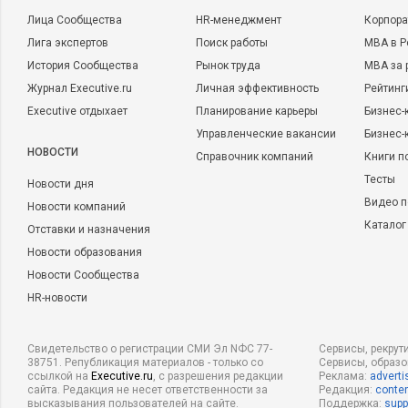
Лица Сообщества
HR-менеджмент
Корпора
Лига экспертов
Поиск работы
MBA в Р
История Сообщества
Рынок труда
MBA за 
Журнал Executive.ru
Личная эффективность
Рейтинг
Executive отдыхает
Планирование карьеры
Бизнес-
Управленческие вакансии
Бизнес-
НОВОСТИ
Справочник компаний
Книги п
Тесты
Новости дня
Видео п
Новости компаний
Каталог
Отставки и назначения
Новости образования
Новости Сообщества
HR-новости
Свидетельство о регистрации СМИ Эл NФС 77-
Сервисы, рекрут
38751. Републикация материалов - только со
Сервисы, образ
ссылкой на
Executive.ru
, с разрешения редакции
Реклама:
adverti
сайта. Редакция не несет ответственности за
Редакция:
conten
высказывания пользователей на сайте.
Поддержка:
supp