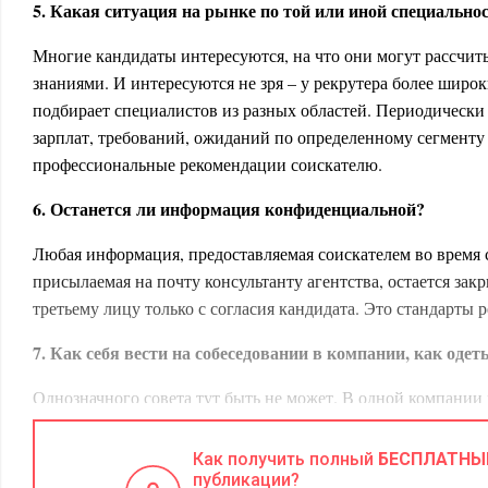
5. Какая ситуация на рынке по той или иной специально
Многие кандидаты интересуются, на что они могут рассчит
знаниями. И интересуются не зря – у рекрутера более широки
подбирает специалистов из разных областей. Периодическ
зарплат, требований, ожиданий по определенному сегменту
профессиональные рекомендации соискателю.
6. Останется ли информация конфиденциальной?
Любая информация, предоставляемая соискателем во время 
присылаемая на почту консультанту агентства, остается зак
третьему лицу только с согласия кандидата. Это стандарты 
7. Как себя вести на собеседовании в компании, как одет
Однозначного совета тут быть не может. В одной компании
требования к стилю в одежде, в другой обращают основное
мышления, в третьей необходимо понравится личностно. В 
Как получить полный
БЕСПЛАТНЫ
знаком с внутренней составляющей компании довольно хоро
публикации?