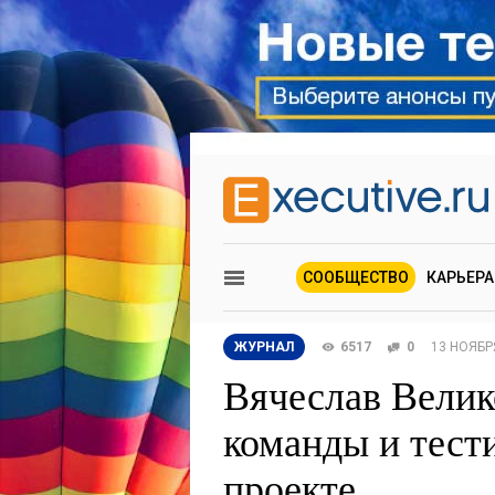
СООБЩЕСТВО
КАРЬЕРА
ЖУРНАЛ
6517
0
13 НОЯБР
Вячеслав Велик
команды и тест
проекте