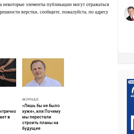
с премии.Естественно, расчетные цифры в таблицах
 некоторые элементы публикации могут отражаться
инят высокий уровень фиксированной платы и
решности верстки, сообщите, пожалуйста, по адресу
я составляет существенную часть оплаты труда.
оквартально или помесячно. В таком случае учет
там. Я для статьи брал условные единицы, чтобы
от ошибок и сроков.
РЕ
ЖУРНАЛ
«Лишь бы не было
нтрично
хуже», или Почему
ает в
мы перестали
строить планы на
будущее