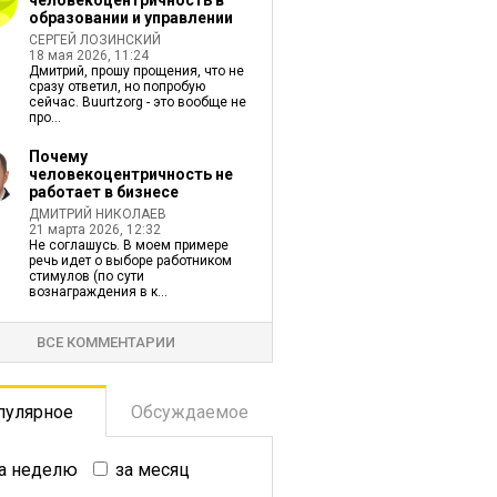
человекоцентричность в
образовании и управлении
СЕРГЕЙ ЛОЗИНСКИЙ
18 мая 2026, 11:24
Дмитрий, прошу прощения, что не
сразу ответил, но попробую
сейчас. Buurtzorg - это вообще не
про...
Почему
человекоцентричность не
работает в бизнесе
ДМИТРИЙ НИКОЛАЕВ
21 марта 2026, 12:32
Не соглашусь. В моем примере
речь идет о выборе работником
стимулов (по сути
вознаграждения в к...
ВСЕ КОММЕНТАРИИ
пулярное
Обсуждаемое
а неделю
за месяц