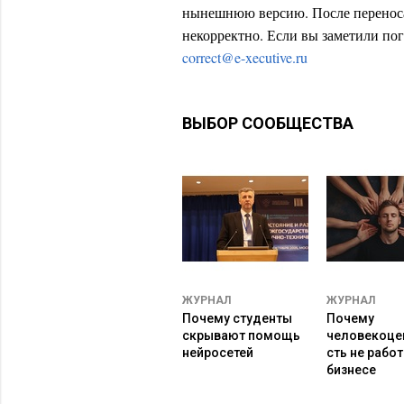
программистов, снимает проценты 
нынешнюю версию. После переноса
для всех будут свои. У кого-то пр
некорректно. Если вы заметили пог
невысокие премии, у кого-то преми
correct@e-xecutive.ru
Возможно, распределение премии п
ведется сразу по нескольким проек
вычислить соотношения процентов 
ВЫБОР СООБЩЕСТВА
ЖУРНАЛ
ЖУРНАЛ
Почему студенты
Почему
скрывают помощь
человекоце
нейросетей
сть не работ
бизнесе