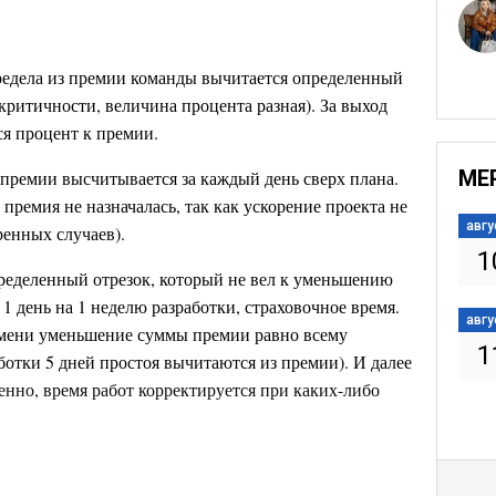
редела из премии команды вычитается определенный
критичности, величина процента разная). За выход
ся процент к премии.
МЕ
премии высчитывается за каждый день сверх плана.
премия не назначалась, так как ускорение проекта не
авгу
ренных случаев).
1
пределенный отрезок, который не вел к уменьшению
1 день на 1 неделю разработки, страховочное время.
авгу
мени уменьшение суммы премии равно всему
1
аботки 5 дней простоя вычитаются из премии). И далее
енно, время работ корректируется при каких-либо