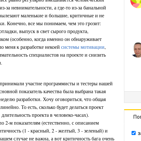
из-за невнимательности, а где-то из-за банальной
 вылезают маленькие и большие, критичные и не
и. Конечно, все мы понимаем, чем это грозит:
отладки, выпуск в свет сырого продукта,
ком (особенно, когда именно он обнаруживает
ло меня к разработке некоей
системы мотивации
,
имательность специалистов на проекте и снизить
.
, принимали участие программисты и тестеры нашей
сновной показатель качества была выбрана такая
 неделю разработки. Хочу оговориться, что общая
линейно. То есть, сколько будет делаться проект
 длительность проекта в человеко-часах).
По
о 2-м показателям (естественно, с описанием
тичность (1 - красный, 2 - желтый, 3 - зеленый) и
з
 нашем случае не важна, а вот критичность бага очень