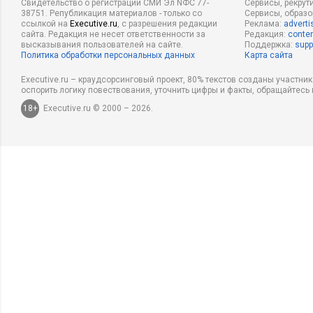
Свидетельство о регистрации СМИ Эл NФС 77-
Сервисы, рекрут
38751. Републикация материалов - только со
Сервисы, образ
ссылкой на
Executive.ru
, с разрешения редакции
Реклама:
adverti
сайта. Редакция не несет ответственности за
Редакция:
conten
высказывания пользователей на сайте.
Поддержка:
supp
Политика обработки персональных данных
Карта сайта
Executive.ru – краудсорсинговый проект, 80% текстов созданы участни
оспорить логику повествования, уточнить цифры и факты, обращайтесь 
18+
Executive.ru © 2000 – 2026.