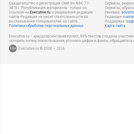
Свидетельство о регистрации СМИ Эл NФС 77-
Сервисы, рекрут
38751. Републикация материалов - только со
Сервисы, образ
ссылкой на
Executive.ru
, с разрешения редакции
Реклама:
adverti
сайта. Редакция не несет ответственности за
Редакция:
conten
высказывания пользователей на сайте.
Поддержка:
supp
Политика обработки персональных данных
Карта сайта
Executive.ru – краудсорсинговый проект, 80% текстов созданы участни
оспорить логику повествования, уточнить цифры и факты, обращайтесь 
18+
Executive.ru © 2000 – 2026.