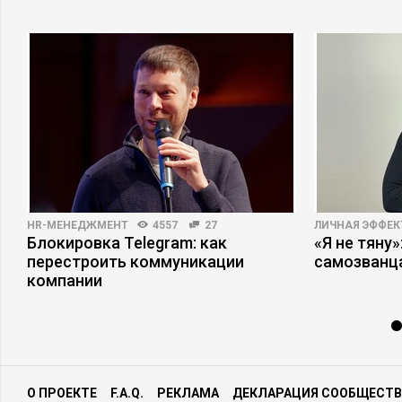
HR-МЕНЕДЖМЕНТ
4557
27
ЛИЧНАЯ ЭФФЕ
Блокировка Telegram: как
«Я не тяну
а
перестроить коммуникации
самозванц
компании
О ПРОЕКТЕ
F.A.Q.
РЕКЛАМА
ДЕКЛАРАЦИЯ СООБЩЕСТВ