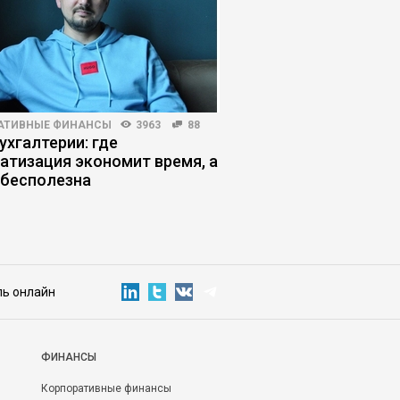
АТИВНЫЕ ФИНАНСЫ
3963
88
HR-МЕНЕДЖМЕНТ
4910
ухгалтерии: где
Теория деятельности
атизация экономит время, а
управлять людьми 
 бесполезна
ль онлайн
ФИНАНСЫ
Корпоративные финансы