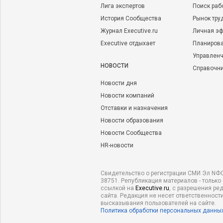
Лига экспертов
Поиск раб
История Сообщества
Рынок тру
Журнал Executive.ru
Личная эф
Executive отдыхает
Планирова
Управленч
НОВОСТИ
Справочн
Новости дня
Новости компаний
Отставки и назначения
Новости образования
Новости Сообщества
HR-новости
Свидетельство о регистрации СМИ Эл NФС
38751. Републикация материалов - только
ссылкой на
Executive.ru
, с разрешения ре
сайта. Редакция не несет ответственности
высказывания пользователей на сайте.
Политика обработки персональных данны