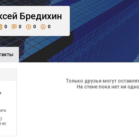
ксей
Бредихин
0
0
0
0
такты
Только друзья могут оставля
На стене пока нет ни одн
и
ата
АО
и их