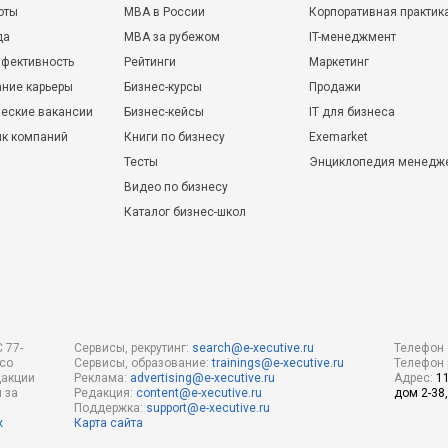
оты
MBA в России
Корпоративная практик
да
MBA за рубежом
IT-менеджмент
фективность
Рейтинги
Маркетинг
ние карьеры
Бизнес-курсы
Продажи
еские вакансии
Бизнес-кейсы
IT для бизнеса
ик компаний
Книги по бизнесу
Exemarket
Тесты
Энциклопедия менедж
Видео по бизнесу
Каталог бизнес-школ
 77-
Сервисы, рекрутинг:
search@e-xecutive.ru
Телефон 
 со
Сервисы, образование:
trainings@e-xecutive.ru
Телефон 
дакции
Реклама:
advertising@e-xecutive.ru
Адрес:
1
 за
Редакция:
content@e-xecutive.ru
дом 2-38,
Поддержка:
support@e-xecutive.ru
х
Карта сайта