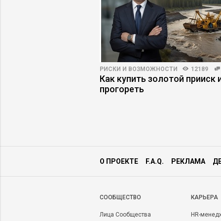
ПРАКТИКА
8670
60
РИСКИ И ВОЗМОЖНОСТИ
12189
я гравитация: как
Как купить золотой прииск и
ят идеи к нулю
прогореть
О ПРОЕКТЕ
F.A.Q.
РЕКЛАМА
Д
CООБЩЕСТВО
КАРЬЕРА
Лица Сообщества
HR-менед