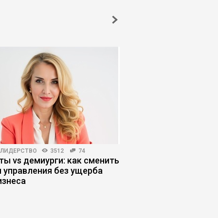
-ЛИДЕРСТВО
3512
74
РИСКИ И ВОЗМОЖНОСТИ
ты vs демиурги: как сменить
Как купить золотой п
 управления без ущерба
прогореть
изнеса