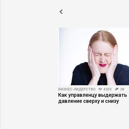
T
8695
0
БИЗНЕС-ЛИДЕРСТВО
4303
28
 рынок Индонезии:
Как управленцу выдержать
 и барьеры
давление сверху и снизу