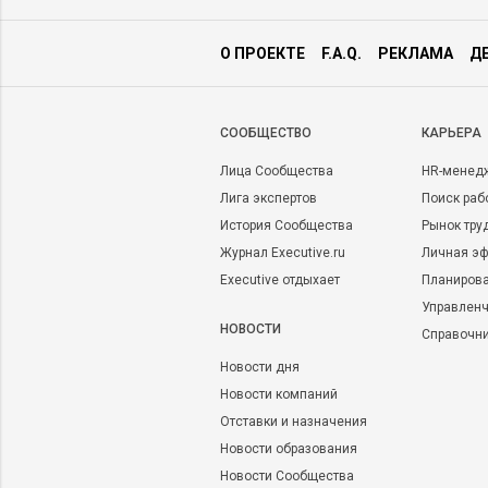
О ПРОЕКТЕ
F.A.Q.
РЕКЛАМА
Д
CООБЩЕСТВО
КАРЬЕРА
Лица Сообщества
HR-менед
Лига экспертов
Поиск раб
История Сообщества
Рынок тру
Журнал Executive.ru
Личная эф
Executive отдыхает
Планирова
Управленч
НОВОСТИ
Справочн
Новости дня
Новости компаний
Отставки и назначения
Новости образования
Новости Сообщества