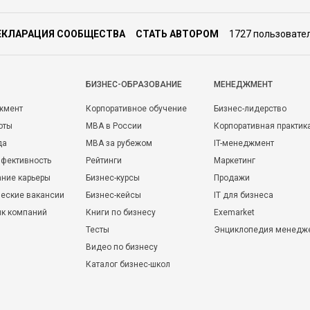
ЕКЛАРАЦИЯ СООБЩЕСТВА
СТАТЬ АВТОРОМ
1727 пользовате
БИЗНЕС-ОБРАЗОВАНИЕ
МЕНЕДЖМЕНТ
жмент
Корпоративное обучение
Бизнес-лидерство
оты
MBA в России
Корпоративная практик
да
MBA за рубежом
IT-менеджмент
фективность
Рейтинги
Маркетинг
ние карьеры
Бизнес-курсы
Продажи
еские вакансии
Бизнес-кейсы
IT для бизнеса
ик компаний
Книги по бизнесу
Exemarket
Тесты
Энциклопедия менедж
Видео по бизнесу
Каталог бизнес-школ