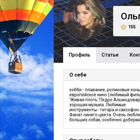
Оль
155
Профиль
Cтатьи
Кон
О себе
хобби - плавание, роликовые конь
европейское кино (любимый филь
'Живая плоть' Педро Альмодовар
хорошая музыка. Любимые
инструменты - гитара и саксофон.
Фанат синего цвета. Очень любл
больших собак, особенно доберм