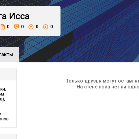
га
Исса
0
0
0
0
такты
Только друзья могут оставля
На стене пока нет ни одн
ки,
м -
а),
ю
анов.