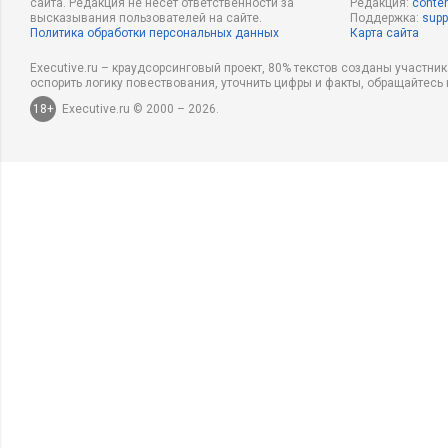
сайта. Редакция не несет ответственности за
Редакция:
conten
высказывания пользователей на сайте.
Поддержка:
supp
Политика обработки персональных данных
Карта сайта
Executive.ru – краудсорсинговый проект, 80% текстов созданы участни
оспорить логику повествования, уточнить цифры и факты, обращайтесь 
18+
Executive.ru © 2000 – 2026.