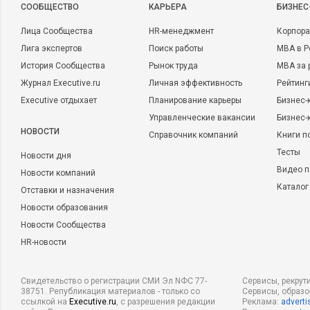
CООБЩЕСТВО
КАРЬЕРА
БИЗНЕС
Лица Сообщества
HR-менеджмент
Корпора
Лига экспертов
Поиск работы
MBA в Р
История Сообщества
Рынок труда
MBA за 
Журнал Executive.ru
Личная эффективность
Рейтинг
Executive отдыхает
Планирование карьеры
Бизнес-
Управленческие вакансии
Бизнес-
НОВОСТИ
Справочник компаний
Книги п
Тесты
Новости дня
Видео п
Новости компаний
Каталог
Отставки и назначения
Новости образования
Новости Сообщества
HR-новости
Свидетельство о регистрации СМИ Эл NФС 77-
Сервисы, рекрут
38751. Републикация материалов - только со
Сервисы, образ
ссылкой на
Executive.ru
, с разрешения редакции
Реклама:
adverti