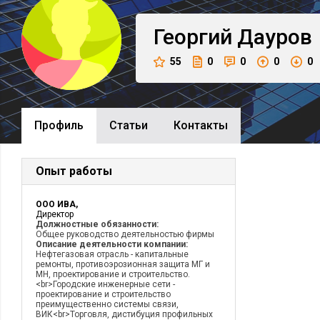
Георгий
Дауров
55
0
0
0
0
Профиль
Cтатьи
Контакты
Опыт работы
ООО ИВА,
Директор
Должностные обязанности:
Общее руководство деятельностью фирмы
Описание деятельности компании:
Нефтегазовая отрасль - капитальные
ремонты, противоэрозионная защита МГ и
МН, проектирование и строительство.
<br>Городские инженерные сети -
проектирование и строительство
преимущественно системы связи,
ВИК<br>Торговля, дистибуция профильных