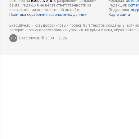
ссылкой на
Executive.ru
, с разрешения редакции
Реклама:
adverti
сайта. Редакция не несет ответственности за
Редакция:
conten
высказывания пользователей на сайте.
Поддержка:
supp
Политика обработки персональных данных
Карта сайта
Executive.ru – краудсорсинговый проект, 80% текстов созданы участни
оспорить логику повествования, уточнить цифры и факты, обращайтесь 
18+
Executive.ru © 2000 – 2026.