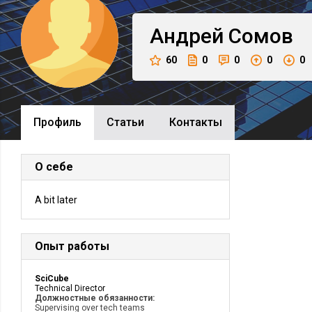
Андрей
Сомов
60
0
0
0
0
Профиль
Cтатьи
Контакты
О себе
A bit later
Опыт работы
SciCube
Technical Director
Должностные обязанности:
Supervising over tech teams