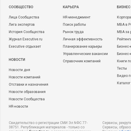
CООБЩЕСТВО
КАРЬЕРА
БИЗНЕС
Лица Сообщества
HR-менеджмент
Корпора
Лига экспертов
Поиск работы
MBA в Р
История Сообщества
Рынок труда
MBA за 
Журнал Executive.ru
Личная эффективность
Рейтинг
Executive отдыхает
Планирование карьеры
Бизнес-
Управленческие вакансии
Бизнес-
НОВОСТИ
Справочник компаний
Книги п
Тесты
Новости дня
Видео п
Новости компаний
Каталог
Отставки и назначения
Новости образования
Новости Сообщества
HR-новости
Свидетельство о регистрации СМИ Эл NФС 77-
Сервисы, рекрут
38751. Републикация материалов - только со
Сервисы, образ