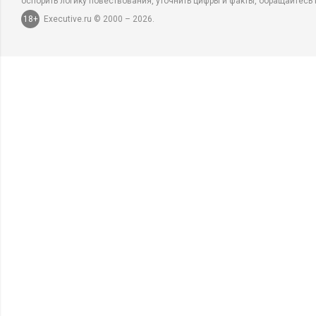
оспорить логику повествования, уточнить цифры и факты, обращайтесь 
18+
Executive.ru © 2000 – 2026.