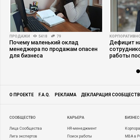
ПРОДАЖИ
5418
79
КОРПОРАТИВНО
Почему маленький оклад
Дефицит на
менеджера по продажам опасен
сотруднико
для бизнеса
работы по
О ПРОЕКТЕ
F.A.Q.
РЕКЛАМА
ДЕКЛАРАЦИЯ СООБЩЕСТВ
CООБЩЕСТВО
КАРЬЕРА
БИЗНЕС
Лица Сообщества
HR-менеджмент
Корпора
Лига экспертов
Поиск работы
MBA в Р