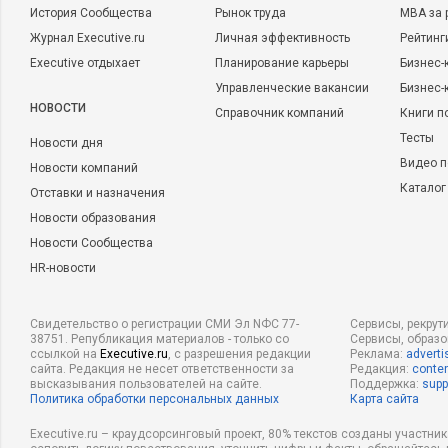
История Сообщества
Рынок труда
MBA за 
Журнал Executive.ru
Личная эффективность
Рейтинг
Executive отдыхает
Планирование карьеры
Бизнес-
Управленческие вакансии
Бизнес-
НОВОСТИ
Справочник компаний
Книги п
Тесты
Новости дня
Видео п
Новости компаний
Каталог
Отставки и назначения
Новости образования
Новости Сообщества
HR-новости
Свидетельство о регистрации СМИ Эл NФС 77-
Сервисы, рекрут
38751. Републикация материалов - только со
Сервисы, образ
ссылкой на
Executive.ru
, с разрешения редакции
Реклама:
adverti
сайта. Редакция не несет ответственности за
Редакция:
conten
высказывания пользователей на сайте.
Поддержка:
supp
Политика обработки персональных данных
Карта сайта
Executive.ru – краудсорсинговый проект, 80% текстов созданы участни