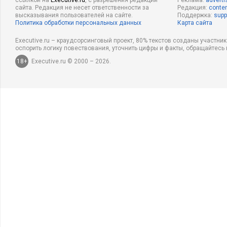
ссылкой на
Executive.ru
, с разрешения редакции
Реклама:
adverti
сайта. Редакция не несет ответственности за
Редакция:
conten
высказывания пользователей на сайте.
Поддержка:
supp
Политика обработки персональных данных
Карта сайта
Executive.ru – краудсорсинговый проект, 80% текстов созданы участни
оспорить логику повествования, уточнить цифры и факты, обращайтесь 
18+
Executive.ru © 2000 – 2026.