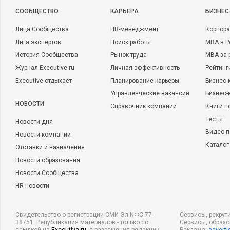
CООБЩЕСТВО
КАРЬЕРА
БИЗНЕС
Лица Сообщества
HR-менеджмент
Корпора
Лига экспертов
Поиск работы
MBA в Р
История Сообщества
Рынок труда
MBA за 
Журнал Executive.ru
Личная эффективность
Рейтинг
Executive отдыхает
Планирование карьеры
Бизнес-
Управленческие вакансии
Бизнес-
НОВОСТИ
Справочник компаний
Книги п
Тесты
Новости дня
Видео п
Новости компаний
Каталог
Отставки и назначения
Новости образования
Новости Сообщества
HR-новости
Свидетельство о регистрации СМИ Эл NФС 77-
Сервисы, рекрут
38751. Републикация материалов - только со
Сервисы, образ