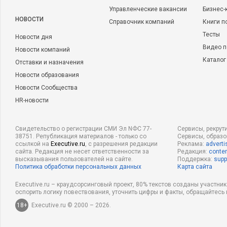
Управленческие вакансии
Бизнес-
НОВОСТИ
Справочник компаний
Книги п
Тесты
Новости дня
Видео п
Новости компаний
Каталог
Отставки и назначения
Новости образования
Новости Сообщества
HR-новости
Свидетельство о регистрации СМИ Эл NФС 77-
Сервисы, рекрут
38751. Републикация материалов - только со
Сервисы, образ
ссылкой на
Executive.ru
, с разрешения редакции
Реклама:
adverti
сайта. Редакция не несет ответственности за
Редакция:
conten
высказывания пользователей на сайте.
Поддержка:
supp
Политика обработки персональных данных
Карта сайта
Executive.ru – краудсорсинговый проект, 80% текстов созданы участни
оспорить логику повествования, уточнить цифры и факты, обращайтесь 
18+
Executive.ru © 2000 – 2026.