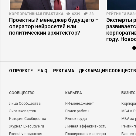
КОРПОРАТИВНАЯ ПРАКТИКА
6239
33
РЕЙТИНГИ БИЗ
Проектный менеджер будущего –
Эксперты р
оператор нейросетей или
развивает
политический архитектор?
корпоратив
году. Ново
О ПРОЕКТЕ
F.A.Q.
РЕКЛАМА
ДЕКЛАРАЦИЯ СООБЩЕСТВ
CООБЩЕСТВО
КАРЬЕРА
БИЗНЕС
Лица Сообщества
HR-менеджмент
Корпора
Лига экспертов
Поиск работы
MBA в Р
История Сообщества
Рынок труда
MBA за 
Журнал Executive.ru
Личная эффективность
Рейтинг
Executive отдыхает
Планирование карьеры
Бизнес-