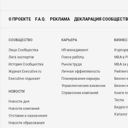
О ПРОЕКТЕ
F.A.Q.
РЕКЛАМА
ДЕКЛАРАЦИЯ СООБЩЕСТВ
CООБЩЕСТВО
КАРЬЕРА
БИЗНЕС
Лица Сообщества
HR-менеджмент
Корпора
Лига экспертов
Поиск работы
MBA в Р
История Сообщества
Рынок труда
MBA за 
Журнал Executive.ru
Личная эффективность
Рейтинг
Executive отдыхает
Планирование карьеры
Бизнес-
Управленческие вакансии
Бизнес-
НОВОСТИ
Справочник компаний
Книги п
Тесты
Новости дня
Видео п
Новости компаний
Каталог
Отставки и назначения
Новости образования