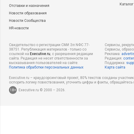
Каталог
Отставки и назначения
Новости образования
Новости Сообщества
HR-новости
Свидетельство о регистрации СМИ Эл NФС 77-
Сервисы, рекрут
38751. Републикация материалов - только со
Сервисы, образ
ссылкой на
Executive.ru
, с разрешения редакции
Реклама:
adverti
сайта. Редакция не несет ответственности за
Редакция:
conten
высказывания пользователей на сайте.
Поддержка:
supp
Политика обработки персональных данных
Карта сайта
Executive.ru – краудсорсинговый проект, 80% текстов созданы участни
оспорить логику повествования, уточнить цифры и факты, обращайтесь 
18+
Executive.ru © 2000 – 2026.