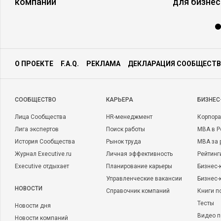
компании
для бизнес
О ПРОЕКТЕ
F.A.Q.
РЕКЛАМА
ДЕКЛАРАЦИЯ СООБЩЕСТВ
CООБЩЕСТВО
КАРЬЕРА
БИЗНЕС
Лица Сообщества
HR-менеджмент
Корпора
Лига экспертов
Поиск работы
MBA в Р
История Сообщества
Рынок труда
MBA за 
Журнал Executive.ru
Личная эффективность
Рейтинг
Executive отдыхает
Планирование карьеры
Бизнес-
Управленческие вакансии
Бизнес-
НОВОСТИ
Справочник компаний
Книги п
Тесты
Новости дня
Видео п
Новости компаний