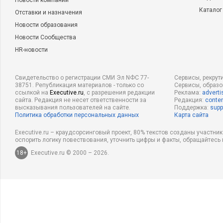
Новости компаний
Каталог
Отставки и назначения
Новости образования
Новости Сообщества
HR-новости
Свидетельство о регистрации СМИ Эл NФС 77-
Сервисы, рекрут
38751. Републикация материалов - только со
Сервисы, образ
ссылкой на
Executive.ru
, с разрешения редакции
Реклама:
adverti
сайта. Редакция не несет ответственности за
Редакция:
conten
высказывания пользователей на сайте.
Поддержка:
supp
Политика обработки персональных данных
Карта сайта
Executive.ru – краудсорсинговый проект, 80% текстов созданы участни
оспорить логику повествования, уточнить цифры и факты, обращайтесь 
18+
Executive.ru © 2000 – 2026.