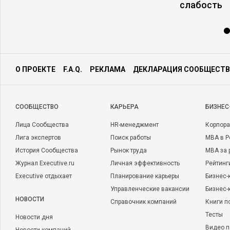
слабость
О ПРОЕКТЕ
F.A.Q.
РЕКЛАМА
ДЕКЛАРАЦИЯ СООБЩЕСТВ
CООБЩЕСТВО
КАРЬЕРА
БИЗНЕС
Лица Сообщества
HR-менеджмент
Корпора
Лига экспертов
Поиск работы
MBA в Р
История Сообщества
Рынок труда
MBA за 
Журнал Executive.ru
Личная эффективность
Рейтинг
Executive отдыхает
Планирование карьеры
Бизнес-
Управленческие вакансии
Бизнес-
НОВОСТИ
Справочник компаний
Книги п
Тесты
Новости дня
Видео п