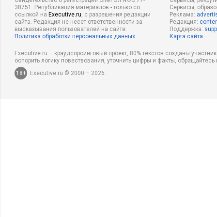
Свидетельство о регистрации СМИ Эл NФС 77-
Сервисы, рекрут
38751. Републикация материалов - только со
Сервисы, образ
ссылкой на
Executive.ru
, с разрешения редакции
Реклама:
adverti
сайта. Редакция не несет ответственности за
Редакция:
conten
высказывания пользователей на сайте.
Поддержка:
supp
Политика обработки персональных данных
Карта сайта
Executive.ru – краудсорсинговый проект, 80% текстов созданы участни
оспорить логику повествования, уточнить цифры и факты, обращайтесь 
18+
Executive.ru © 2000 – 2026.