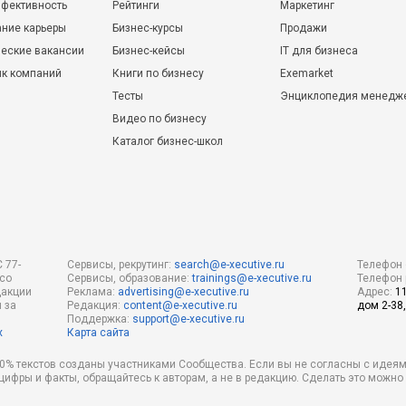
фективность
Рейтинги
Маркетинг
ние карьеры
Бизнес-курсы
Продажи
еские вакансии
Бизнес-кейсы
IT для бизнеса
ик компаний
Книги по бизнесу
Exemarket
Тесты
Энциклопедия менедж
Видео по бизнесу
Каталог бизнес-школ
 77-
Сервисы, рекрутинг:
search@e-xecutive.ru
Телефон 
 со
Сервисы, образование:
trainings@e-xecutive.ru
Телефон 
дакции
Реклама:
advertising@e-xecutive.ru
Адрес:
1
 за
Редакция:
content@e-xecutive.ru
дом 2-38,
Поддержка:
support@e-xecutive.ru
х
Карта сайта
 80% текстов созданы участниками Сообщества. Если вы не согласны с идеям
 цифры и факты, обращайтесь к авторам, а не в редакцию. Сделать это можн