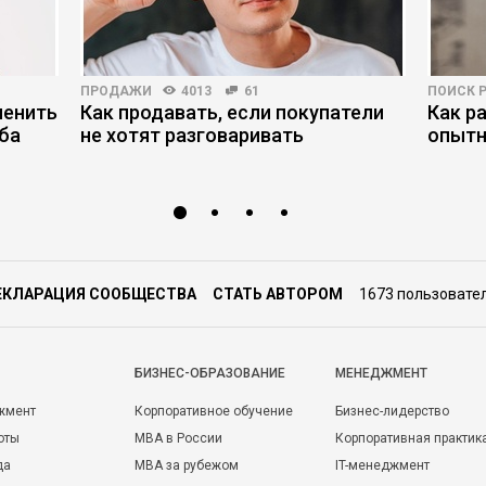
ПРОДАЖИ
4013
61
ПОИСК 
менить
Как продавать, если покупатели
Как р
ба
не хотят разговаривать
опытн
ЕКЛАРАЦИЯ СООБЩЕСТВА
СТАТЬ АВТОРОМ
1673 пользовате
БИЗНЕС-ОБРАЗОВАНИЕ
МЕНЕДЖМЕНТ
жмент
Корпоративное обучение
Бизнес-лидерство
оты
MBA в России
Корпоративная практик
да
MBA за рубежом
IT-менеджмент