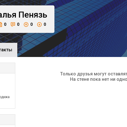
алья
Пенязь
0
0
0
0
такты
Только друзья могут оставля
На стене пока нет ни одн
рдкжа