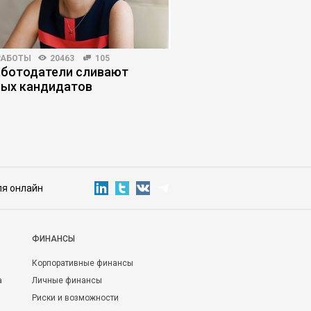
РАБОТЫ
20463
105
ПРОДАЖИ
5522
19
аботодатели сливают
Почему одним – все, 
ых кандидатов
ничего: как добитьс
результатов продаж
ля онлайн
ФИНАНСЫ
Корпоративные финансы
а
Личные финансы
Риски и возможности