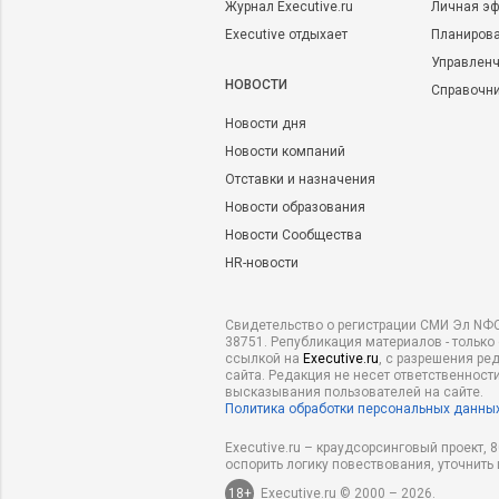
Журнал Executive.ru
Личная эф
Executive отдыхает
Планирова
Управленч
НОВОСТИ
Справочн
Новости дня
Новости компаний
Отставки и назначения
Новости образования
Новости Сообщества
HR-новости
Свидетельство о регистрации СМИ Эл NФС
38751. Републикация материалов - только
ссылкой на
Executive.ru
, с разрешения ре
сайта. Редакция не несет ответственности
высказывания пользователей на сайте.
Политика обработки персональных данны
Executive.ru – краудсорсинговый проект,
оспорить логику повествования, уточнить
18+
Executive.ru © 2000 – 2026.