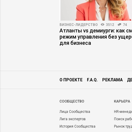
5
18
БИЗНЕС-ЛИДЕРСТВО
3512
74
ийный менеджмент
Атланты vs демиурги: как с
рибыль
режим управления без ущер
для бизнеса
О ПРОЕКТЕ
F.A.Q.
РЕКЛАМА
Д
CООБЩЕСТВО
КАРЬЕРА
Лица Сообщества
HR-менед
Лига экспертов
Поиск раб
История Сообщества
Рынок тру