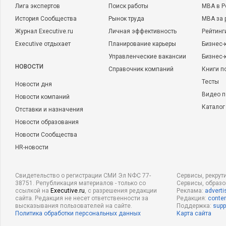
Лига экспертов
Поиск работы
MBA в Р
История Сообщества
Рынок труда
MBA за 
Журнал Executive.ru
Личная эффективность
Рейтинг
Executive отдыхает
Планирование карьеры
Бизнес-
Управленческие вакансии
Бизнес-
НОВОСТИ
Справочник компаний
Книги п
Тесты
Новости дня
Видео п
Новости компаний
Каталог
Отставки и назначения
Новости образования
Новости Сообщества
HR-новости
Свидетельство о регистрации СМИ Эл NФС 77-
Сервисы, рекрут
38751. Републикация материалов - только со
Сервисы, образ
ссылкой на
Executive.ru
, с разрешения редакции
Реклама:
adverti
сайта. Редакция не несет ответственности за
Редакция:
conten
высказывания пользователей на сайте.
Поддержка:
supp
Политика обработки персональных данных
Карта сайта