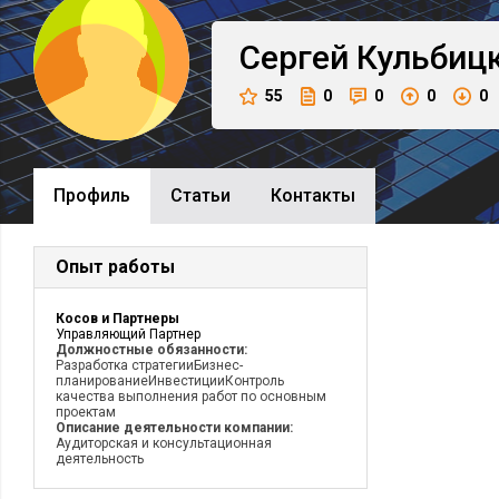
Сергей
Кульбиц
55
0
0
0
0
Профиль
Cтатьи
Контакты
Опыт работы
Косов и Партнеры
Управляющий Партнер
Должностные обязанности:
Разработка стратегииБизнес-
планированиеИнвестицииКонтроль
качества выполнения работ по основным
проектам
Описание деятельности компании:
Аудиторская и консультационная
деятельность