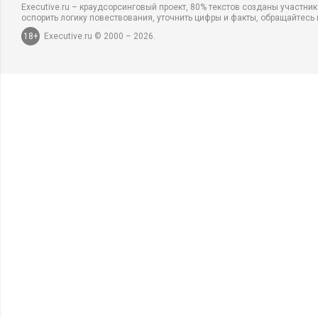
Executive.ru – краудсорсинговый проект, 80% текстов созданы участни
оспорить логику повествования, уточнить цифры и факты, обращайтесь 
18+
Executive.ru © 2000 – 2026.