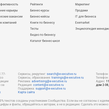
фективность
Рейтинги
Маркетинг
ние карьеры
Бизнес-курсы
Продажи
еские вакансии
Бизнес-кейсы
IT для бизнеса
ик компаний
Книги по бизнесу
Exemarket
Тесты
Энциклопедия менедж
Видео по бизнесу
Каталог бизнес-школ
 77-
Сервисы, рекрутинг:
search@e-xecutive.ru
Телефон 
 со
Сервисы, образование:
trainings@e-xecutive.ru
Телефон 
дакции
Реклама:
advertising@e-xecutive.ru
Адрес:
1
 за
Редакция:
content@e-xecutive.ru
дом 2-38,
Поддержка:
support@e-xecutive.ru
х
Карта сайта
 80% текстов созданы участниками Сообщества. Если вы не согласны с идеям
 цифры и факты, обращайтесь к авторам, а не в редакцию. Сделать это можн