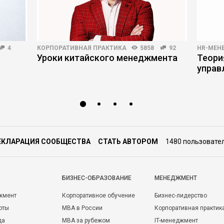
4
КОРПОРАТИВНАЯ ПРАКТИКА
5858
92
HR-МЕН
Уроки китайского менеджмента
Теори
управ
ЕКЛАРАЦИЯ СООБЩЕСТВА
СТАТЬ АВТОРОМ
1480 пользовате
БИЗНЕС-ОБРАЗОВАНИЕ
МЕНЕДЖМЕНТ
жмент
Корпоративное обучение
Бизнес-лидерство
оты
MBA в России
Корпоративная практик
да
MBA за рубежом
IT-менеджмент