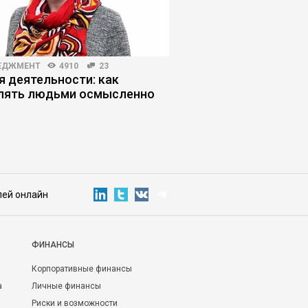
ЕДЖМЕНТ
4910
23
РИСКИ И ВОЗМОЖНОСТИ
я деятельности: как
Как нейросети усып
лять людьми осмысленно
бдительность
лей онлайн
ФИНАНСЫ
Корпоративные финансы
а
Личные финансы
Риски и возможности