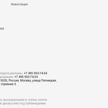
Инвестиции
ера
отдела рекламы:
+7 495 953-74-34
редакции:
+7 495 953-74-34
15035, Россия, Москва, улица Пятницкая,
 строение 3.
и, высказанными в статье, хотите
о в дискуссиях под публикациями.