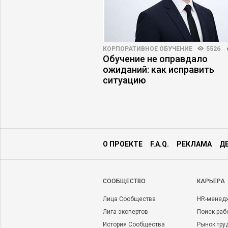
ПРАКТИКА
5733
70
КОРПОРАТИВНОЕ ОБУЧЕНИЕ
5526
 американская
Обучение не оправдало
на
ожиданий: как исправить
ситуацию
О ПРОЕКТЕ
F.A.Q.
РЕКЛАМА
Д
CООБЩЕСТВО
КАРЬЕРА
Лица Сообщества
HR-менед
Лига экспертов
Поиск раб
История Сообщества
Рынок тру