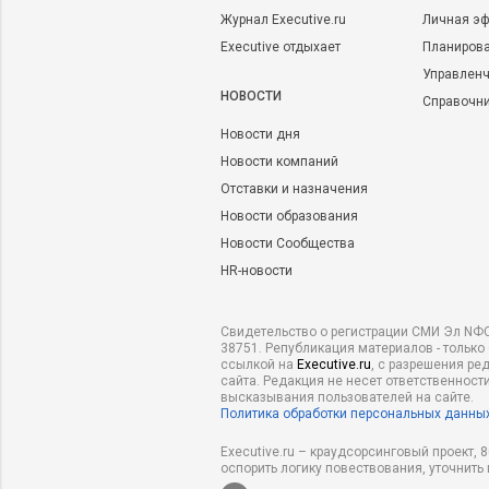
Журнал Executive.ru
Личная эф
Executive отдыхает
Планирова
Управленч
НОВОСТИ
Справочн
Новости дня
Новости компаний
Отставки и назначения
Новости образования
Новости Сообщества
HR-новости
Свидетельство о регистрации СМИ Эл NФС
38751. Републикация материалов - только
ссылкой на
Executive.ru
, с разрешения ре
сайта. Редакция не несет ответственности
высказывания пользователей на сайте.
Политика обработки персональных данны
Executive.ru – краудсорсинговый проект,
оспорить логику повествования, уточнить