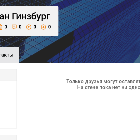
ан
Гинзбург
0
0
0
0
такты
Только друзья могут оставля
На стене пока нет ни одн