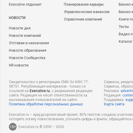
Executive отдыхает
Планирование карьеры
Бизнес-
Управленческие вакансии
Бизнес-
НОВОСТИ
Справочник компаний
Книги п
Тесты
Новости дня
Видео п
Новости компаний
Каталог
Отставки и назначения
Новости образования
Новости Сообщества
HR-новости
Свидетельство о регистрации СМИ Эл NФС 77-
Сервисы, рекрут
38751. Републикация материалов - только со
Сервисы, образ
ссылкой на
Executive.ru
, с разрешения редакции
Реклама:
adverti
сайта. Редакция не несет ответственности за
Редакция:
conten
высказывания пользователей на сайте.
Поддержка:
supp
Политика обработки персональных данных
Карта сайта
Executive.ru – краудсорсинговый проект, 80% текстов созданы участни
оспорить логику повествования, уточнить цифры и факты, обращайтесь 
18+
Executive.ru © 2000 – 2026.