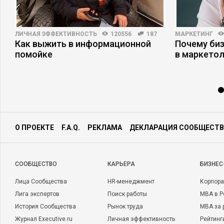
ЛИЧНАЯ ЭФФЕКТИВНОСТЬ
120556
187
МАРКЕТИНГ
Как выжить в информационной
Почему би
помойке
в маркетол
О ПРОЕКТЕ
F.A.Q.
РЕКЛАМА
ДЕКЛАРАЦИЯ СООБЩЕСТВ
CООБЩЕСТВО
КАРЬЕРА
БИЗНЕС
Лица Сообщества
HR-менеджмент
Корпора
Лига экспертов
Поиск работы
MBA в Р
История Сообщества
Рынок труда
MBA за 
Журнал Executive.ru
Личная эффективность
Рейтинг