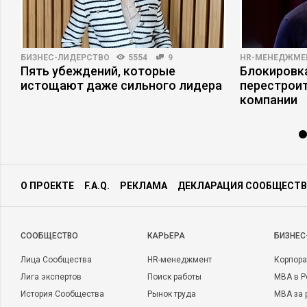
БИЗНЕС-ЛИДЕРСТВО
5554
9
HR-МЕНЕДЖМЕ
Пять убеждений, которые
Блокировка
истощают даже сильного лидера
перестрои
компании
О ПРОЕКТЕ
F.A.Q.
РЕКЛАМА
ДЕКЛАРАЦИЯ СООБЩЕСТВ
CООБЩЕСТВО
КАРЬЕРА
БИЗНЕС
Лица Сообщества
HR-менеджмент
Корпора
Лига экспертов
Поиск работы
MBA в Р
История Сообщества
Рынок труда
MBA за 