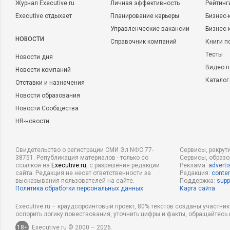
Журнал Executive.ru
Личная эффективность
Рейтинг
Executive отдыхает
Планирование карьеры
Бизнес-
Управленческие вакансии
Бизнес-
НОВОСТИ
Справочник компаний
Книги п
Тесты
Новости дня
Видео п
Новости компаний
Каталог
Отставки и назначения
Новости образования
Новости Сообщества
HR-новости
Свидетельство о регистрации СМИ Эл NФС 77-
Сервисы, рекрут
38751. Републикация материалов - только со
Сервисы, образ
ссылкой на
Executive.ru
, с разрешения редакции
Реклама:
adverti
сайта. Редакция не несет ответственности за
Редакция:
conten
высказывания пользователей на сайте.
Поддержка:
supp
Политика обработки персональных данных
Карта сайта
Executive.ru – краудсорсинговый проект, 80% текстов созданы участни
оспорить логику повествования, уточнить цифры и факты, обращайтесь 
18+
Executive.ru © 2000 – 2026.