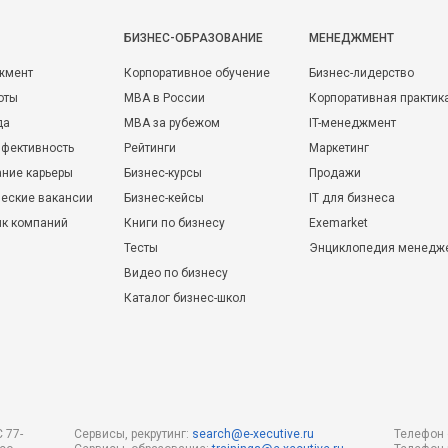
БИЗНЕС-ОБРАЗОВАНИЕ
МЕНЕДЖМЕНТ
жмент
Корпоративное обучение
Бизнес-лидерство
оты
MBA в России
Корпоративная практик
да
MBA за рубежом
IT-менеджмент
фективность
Рейтинги
Маркетинг
ние карьеры
Бизнес-курсы
Продажи
еские вакансии
Бизнес-кейсы
IT для бизнеса
ик компаний
Книги по бизнесу
Exemarket
Тесты
Энциклопедия менедж
Видео по бизнесу
Каталог бизнес-школ
 77-
Сервисы, рекрутинг:
search@e-xecutive.ru
Телефон 