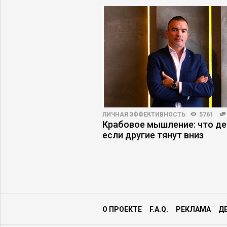
ПРАКТИКА
5176
94
ЛИЧНАЯ ЭФФЕКТИВНОСТЬ
5761
одители имитируют
Крабовое мышление: что де
если другие тянут вниз
О ПРОЕКТЕ
F.A.Q.
РЕКЛАМА
Д