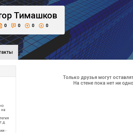
тор
Тимашков
0
0
0
0
такты
Только друзья могут оставля
На стене пока нет ни одн
но
 на
тегия
т.д.
ии -