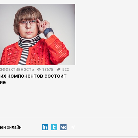
 ЭФФЕКТИВНОСТЬ
13675
522
EXECUTIVE MARKET
4719
ких компонентов состоит
День открытых две
ие
программы ЕМВА
«Стратегический ме
новые технологии»
лей онлайн