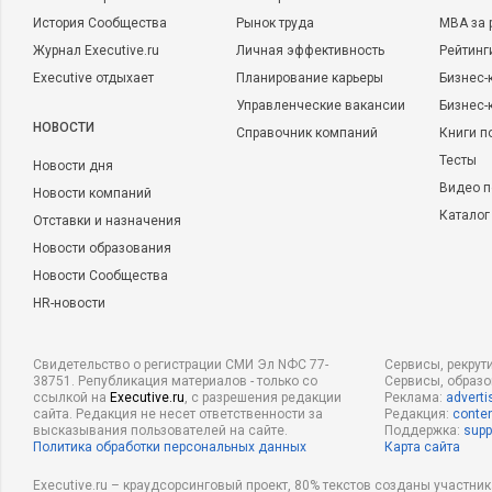
История Сообщества
Рынок труда
MBA за 
Журнал Executive.ru
Личная эффективность
Рейтинг
Executive отдыхает
Планирование карьеры
Бизнес-
Управленческие вакансии
Бизнес-
НОВОСТИ
Справочник компаний
Книги п
Тесты
Новости дня
Видео п
Новости компаний
Каталог
Отставки и назначения
Новости образования
Новости Сообщества
HR-новости
Свидетельство о регистрации СМИ Эл NФС 77-
Сервисы, рекрут
38751. Републикация материалов - только со
Сервисы, образ
ссылкой на
Executive.ru
, с разрешения редакции
Реклама:
adverti
сайта. Редакция не несет ответственности за
Редакция:
conten
высказывания пользователей на сайте.
Поддержка:
supp
Политика обработки персональных данных
Карта сайта
Executive.ru – краудсорсинговый проект, 80% текстов созданы участни