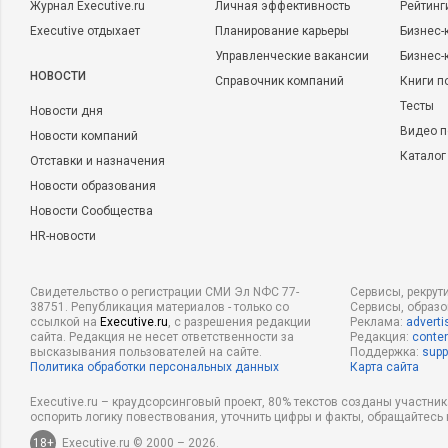
Журнал Executive.ru
Личная эффективность
Рейтинг
Executive отдыхает
Планирование карьеры
Бизнес-
Управленческие вакансии
Бизнес-
НОВОСТИ
Справочник компаний
Книги п
Тесты
Новости дня
Видео п
Новости компаний
Каталог
Отставки и назначения
Новости образования
Новости Сообщества
HR-новости
Свидетельство о регистрации СМИ Эл NФС 77-
Сервисы, рекрут
38751. Републикация материалов - только со
Сервисы, образ
ссылкой на
Executive.ru
, с разрешения редакции
Реклама:
adverti
сайта. Редакция не несет ответственности за
Редакция:
conten
высказывания пользователей на сайте.
Поддержка:
supp
Политика обработки персональных данных
Карта сайта
Executive.ru – краудсорсинговый проект, 80% текстов созданы участни
оспорить логику повествования, уточнить цифры и факты, обращайтесь 
18+
Executive.ru © 2000 – 2026.