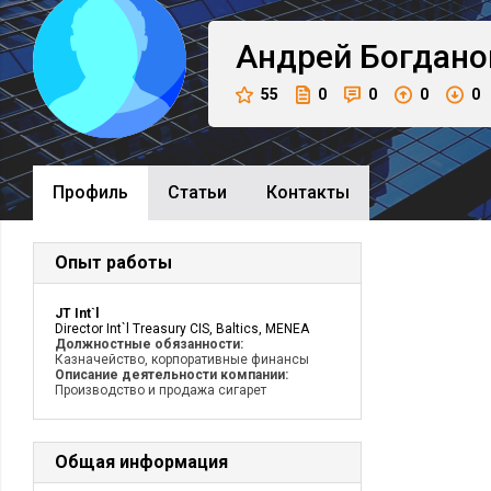
Андрей
Богдано
55
0
0
0
0
Профиль
Cтатьи
Контакты
Опыт работы
JT Int`l
Director Int`l Treasury CIS, Baltics, MENEA
Должностные обязанности:
Казначейство, корпоративные финансы
Описание деятельности компании:
Производство и продажа сигарет
Общая информация