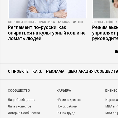
КОРПОРАТИВНАЯ ПРАКТИКА
5845
103
ЛИЧНАЯ ЭФФЕ
Регламент по-русски: как
Режим выжи
опираться на культурный код и не
управляет
ломать людей
руководит
О ПРОЕКТЕ
F.A.Q.
РЕКЛАМА
ДЕКЛАРАЦИЯ СООБЩЕСТВ
CООБЩЕСТВО
КАРЬЕРА
БИЗНЕС
Лица Сообщества
HR-менеджмент
Корпора
Лига экспертов
Поиск работы
MBA в Р
История Сообщества
Рынок труда
MBA за 