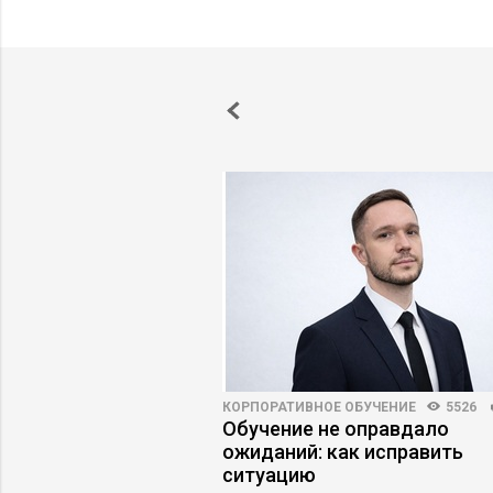
ПРАКТИКА
5443
79
КОРПОРАТИВНОЕ ОБУЧЕНИЕ
5526
ии в бережливое
Обучение не оправдало
 приводят к
ожиданий: как исправить
ому кризису
ситуацию