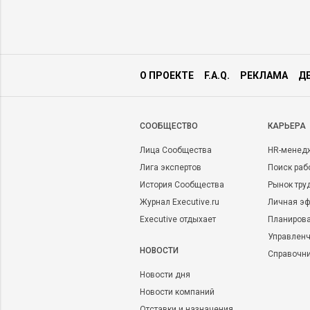
О ПРОЕКТЕ
F.A.Q.
РЕКЛАМА
Д
CООБЩЕСТВО
КАРЬЕРА
Лица Сообщества
HR-менед
Лига экспертов
Поиск раб
История Сообщества
Рынок тру
Журнал Executive.ru
Личная эф
Executive отдыхает
Планирова
Управленч
НОВОСТИ
Справочн
Новости дня
Новости компаний
Отставки и назначения