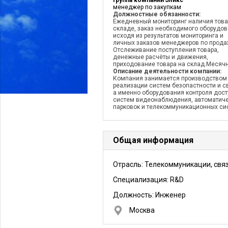
группа компаний Эликс
менеджер по закупкам
Должностные обязанности:
Ежедневный мониторинг наличия това
складе, заказ необходимого оборудов
исходя из результатов мониторинга и
личных заказов менеджеров по прода
Отслеживание поступления товара,
денежные расчёты и движения,
приходование товара на склад.Месяч
Описание деятельности компании:
Компания занимается производством
реализации систем безопастности и с
а именно оборудования контроля дост
систем видеонаблюдения, автоматич
парковок и телекоммуникационных си
Общая информация
Отрасль: Телекоммуникации, свя
Специализация: R&D
Должность:
Инженер
Москва