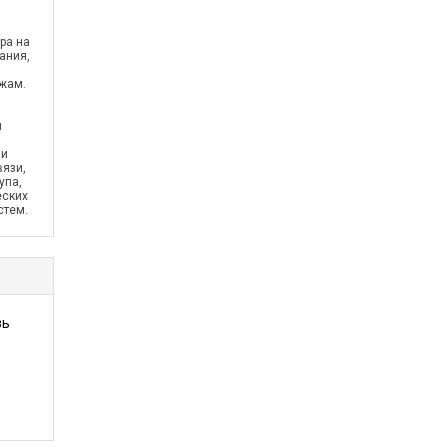
ра на
ания,
жам.
н
 и
вязи,
упа,
еских
стем.
зь