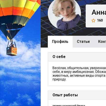
Анн
160
Профиль
Cтатьи
Кон
О себе
Весёлая, общительная, уверенная
себе, в меру амбициозная. Обож
животных, активные виды спорта
природу.
Опыт работы