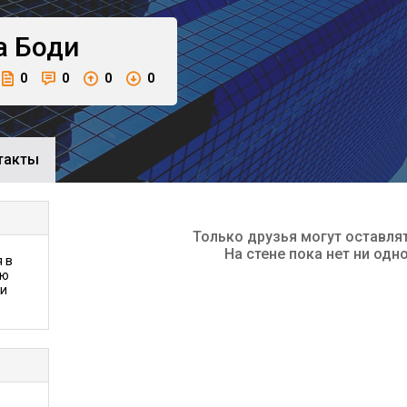
а
Боди
0
0
0
0
такты
Только друзья могут оставля
На стене пока нет ни одн
 в
аю
 и