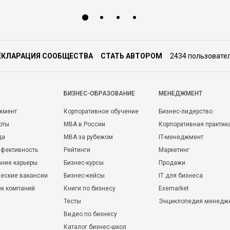
ЕКЛАРАЦИЯ СООБЩЕСТВА
СТАТЬ АВТОРОМ
2434 пользовате
БИЗНЕС-ОБРАЗОВАНИЕ
МЕНЕДЖМЕНТ
жмент
Корпоративное обучение
Бизнес-лидерство
оты
MBA в России
Корпоративная практик
да
MBA за рубежом
IT-менеджмент
фективность
Рейтинги
Маркетинг
ние карьеры
Бизнес-курсы
Продажи
еские вакансии
Бизнес-кейсы
IT для бизнеса
ик компаний
Книги по бизнесу
Exemarket
Тесты
Энциклопедия менедж
Видео по бизнесу
Каталог бизнес-школ