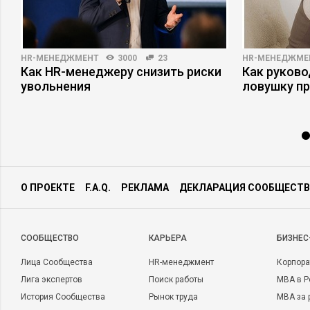
HR-МЕНЕДЖМЕНТ
3000
23
HR-МЕНЕДЖМЕ
Как HR-менеджеру снизить риски
Как руково
увольнения
ловушку п
О ПРОЕКТЕ
F.A.Q.
РЕКЛАМА
ДЕКЛАРАЦИЯ СООБЩЕСТВ
CООБЩЕСТВО
КАРЬЕРА
БИЗНЕС
Лица Сообщества
HR-менеджмент
Корпора
Лига экспертов
Поиск работы
MBA в Р
История Сообщества
Рынок труда
MBA за 