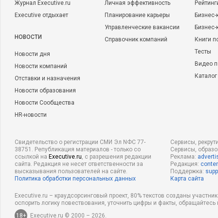
Журнал Executive.ru
Личная эффективность
Рейтинг
Executive отдыхает
Планирование карьеры
Бизнес-
Управленческие вакансии
Бизнес-
НОВОСТИ
Справочник компаний
Книги п
Тесты
Новости дня
Видео п
Новости компаний
Каталог
Отставки и назначения
Новости образования
Новости Сообщества
HR-новости
Свидетельство о регистрации СМИ Эл NФС 77-
Сервисы, рекрут
38751. Републикация материалов - только со
Сервисы, образ
ссылкой на
Executive.ru
, с разрешения редакции
Реклама:
adverti
сайта. Редакция не несет ответственности за
Редакция:
conten
высказывания пользователей на сайте.
Поддержка:
supp
Политика обработки персональных данных
Карта сайта
Executive.ru – краудсорсинговый проект, 80% текстов созданы участни
оспорить логику повествования, уточнить цифры и факты, обращайтесь 
18+
Executive.ru © 2000 – 2026.