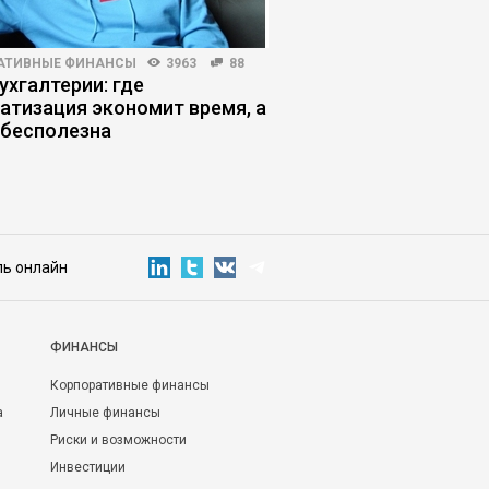
АТИВНЫЕ ФИНАНСЫ
3963
88
КОРПОРАТИВНАЯ ПРАКТИКА
ухгалтерии: где
Виноватых нет: как 
атизация экономит время, а
процессы, которые
 бесполезна
брак
ль онлайн
ФИНАНСЫ
Корпоративные финансы
а
Личные финансы
Риски и возможности
Инвестиции