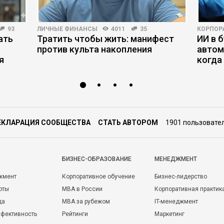
93
ЛИЧНЫЕ ФИНАНСЫ
4011
35
КОРПОР
ать
Тратить чтобы жить: манифест
ИИ в б
против культа накопления
автом
я
когда
ЕКЛАРАЦИЯ СООБЩЕСТВА
СТАТЬ АВТОРОМ
1901 пользовате
БИЗНЕС-ОБРАЗОВАНИЕ
МЕНЕДЖМЕНТ
жмент
Корпоративное обучение
Бизнес-лидерство
оты
MBA в России
Корпоративная практик
да
MBA за рубежом
IT-менеджмент
фективность
Рейтинги
Маркетинг