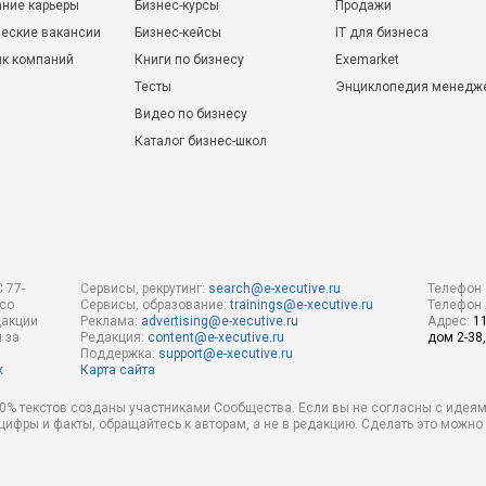
ние карьеры
Бизнес-курсы
Продажи
еские вакансии
Бизнес-кейсы
IT для бизнеса
ик компаний
Книги по бизнесу
Exemarket
Тесты
Энциклопедия менедж
Видео по бизнесу
Каталог бизнес-школ
 77-
Сервисы, рекрутинг:
search@e-xecutive.ru
Телефон 
 со
Сервисы, образование:
trainings@e-xecutive.ru
Телефон 
дакции
Реклама:
advertising@e-xecutive.ru
Адрес:
1
 за
Редакция:
content@e-xecutive.ru
дом 2-38,
Поддержка:
support@e-xecutive.ru
х
Карта сайта
 80% текстов созданы участниками Сообщества. Если вы не согласны с идеям
 цифры и факты, обращайтесь к авторам, а не в редакцию. Сделать это можн