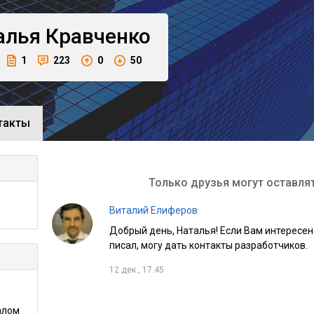
алья
Кравченко
1
223
0
50
такты
Только друзья могут оставля
Виталий Елиферов
Добрый день, Наталья! Если Вам интересен
писал, могу дать контакты разработчиков.
12 дек., 17:45
алом