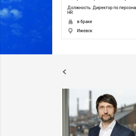
Должность:
Директор по персона
HR
в браке
Ижевск