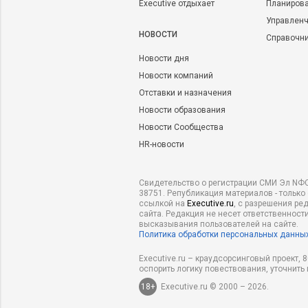
Executive отдыхает
Планирова
Управленч
НОВОСТИ
Справочн
Новости дня
Новости компаний
Отставки и назначения
Новости образования
Новости Сообщества
HR-новости
Свидетельство о регистрации СМИ Эл NФС
38751. Републикация материалов - только
ссылкой на
Executive.ru
, с разрешения ре
сайта. Редакция не несет ответственности
высказывания пользователей на сайте.
Политика обработки персональных данны
Executive.ru – краудсорсинговый проект,
оспорить логику повествования, уточнить
18+
Executive.ru © 2000 – 2026.