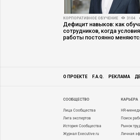
8
79
КОРПОРАТИВНОЕ ОБУЧЕНИЕ
3104
нький оклад
Дефицит навыков: как обуч
о продажам опасен
сотрудников, когда условия
работы постоянно меняютс
О ПРОЕКТЕ
F.A.Q.
РЕКЛАМА
Д
CООБЩЕСТВО
КАРЬЕРА
Лица Сообщества
HR-менед
Лига экспертов
Поиск раб
История Сообщества
Рынок тру
Журнал Executive.ru
Личная эф