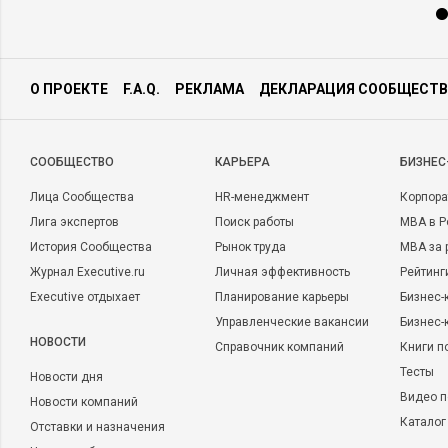
О ПРОЕКТЕ
F.A.Q.
РЕКЛАМА
ДЕКЛАРАЦИЯ СООБЩЕСТВ
CООБЩЕСТВО
КАРЬЕРА
БИЗНЕС
Лица Сообщества
HR-менеджмент
Корпора
Лига экспертов
Поиск работы
MBA в Р
История Сообщества
Рынок труда
MBA за 
Журнал Executive.ru
Личная эффективность
Рейтинг
Executive отдыхает
Планирование карьеры
Бизнес-
Управленческие вакансии
Бизнес-
НОВОСТИ
Справочник компаний
Книги п
Тесты
Новости дня
Видео п
Новости компаний
Каталог
Отставки и назначения