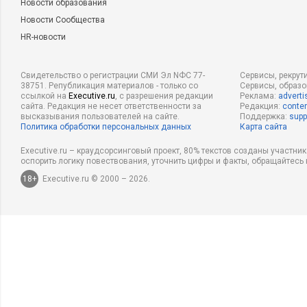
Новости образования
Новости Сообщества
HR-новости
Свидетельство о регистрации СМИ Эл NФС 77-
Сервисы, рекрут
38751. Републикация материалов - только со
Сервисы, образ
ссылкой на
Executive.ru
, с разрешения редакции
Реклама:
adverti
сайта. Редакция не несет ответственности за
Редакция:
conten
высказывания пользователей на сайте.
Поддержка:
supp
Политика обработки персональных данных
Карта сайта
Executive.ru – краудсорсинговый проект, 80% текстов созданы участни
оспорить логику повествования, уточнить цифры и факты, обращайтесь 
18+
Executive.ru © 2000 – 2026.