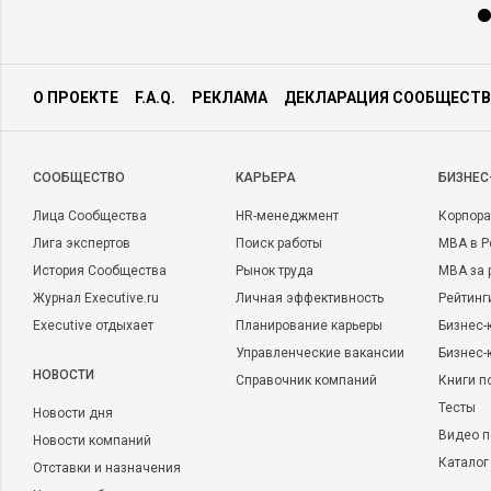
О ПРОЕКТЕ
F.A.Q.
РЕКЛАМА
ДЕКЛАРАЦИЯ СООБЩЕСТВ
CООБЩЕСТВО
КАРЬЕРА
БИЗНЕС
Лица Сообщества
HR-менеджмент
Корпора
Лига экспертов
Поиск работы
MBA в Р
История Сообщества
Рынок труда
MBA за 
Журнал Executive.ru
Личная эффективность
Рейтинг
Executive отдыхает
Планирование карьеры
Бизнес-
Управленческие вакансии
Бизнес-
НОВОСТИ
Справочник компаний
Книги п
Тесты
Новости дня
Видео п
Новости компаний
Каталог
Отставки и назначения