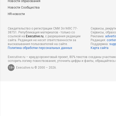
Новости образования
Новости Сообщества
HR-новости
Свидетельство о регистрации СМИ Эл NФС 77-
Сервисы, рекрут
38751. Републикация материалов - только со
Сервисы, образ
ссылкой на
Executive.ru
, с разрешения редакции
Реклама:
adverti
сайта. Редакция не несет ответственности за
Редакция:
conten
высказывания пользователей на сайте.
Поддержка:
supp
Политика обработки персональных данных
Карта сайта
Executive.ru – краудсорсинговый проект, 80% текстов созданы участни
оспорить логику повествования, уточнить цифры и факты, обращайтесь 
18+
Executive.ru © 2000 – 2026.