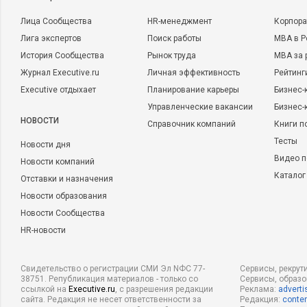
Лица Сообщества
HR-менеджмент
Корпора
Лига экспертов
Поиск работы
MBA в Р
История Сообщества
Рынок труда
MBA за 
Журнал Executive.ru
Личная эффективность
Рейтинг
Executive отдыхает
Планирование карьеры
Бизнес-
Управленческие вакансии
Бизнес-
НОВОСТИ
Справочник компаний
Книги п
Тесты
Новости дня
Видео п
Новости компаний
Каталог
Отставки и назначения
Новости образования
Новости Сообщества
HR-новости
Свидетельство о регистрации СМИ Эл NФС 77-
Сервисы, рекрут
38751. Републикация материалов - только со
Сервисы, образ
ссылкой на
Executive.ru
, с разрешения редакции
Реклама:
adverti
сайта. Редакция не несет ответственности за
Редакция:
conten