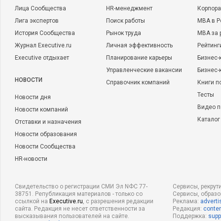
Лица Сообщества
HR-менеджмент
Корпора
Лига экспертов
Поиск работы
MBA в Р
История Сообщества
Рынок труда
MBA за 
Журнал Executive.ru
Личная эффективность
Рейтинг
Executive отдыхает
Планирование карьеры
Бизнес-
Управленческие вакансии
Бизнес-
НОВОСТИ
Справочник компаний
Книги п
Тесты
Новости дня
Видео п
Новости компаний
Каталог
Отставки и назначения
Новости образования
Новости Сообщества
HR-новости
Свидетельство о регистрации СМИ Эл NФС 77-
Сервисы, рекрут
38751. Републикация материалов - только со
Сервисы, образ
ссылкой на
Executive.ru
, с разрешения редакции
Реклама:
adverti
сайта. Редакция не несет ответственности за
Редакция:
conten
высказывания пользователей на сайте.
Поддержка:
supp