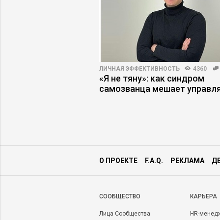
22
ЛИЧНАЯ ЭФФЕКТИВНОСТЬ
4360
векоцентричность не
«Я не тяну»: как синдром
изнесе
самозванца мешает управл
О ПРОЕКТЕ
F.A.Q.
РЕКЛАМА
Д
CООБЩЕСТВО
КАРЬЕРА
Лица Сообщества
HR-менед