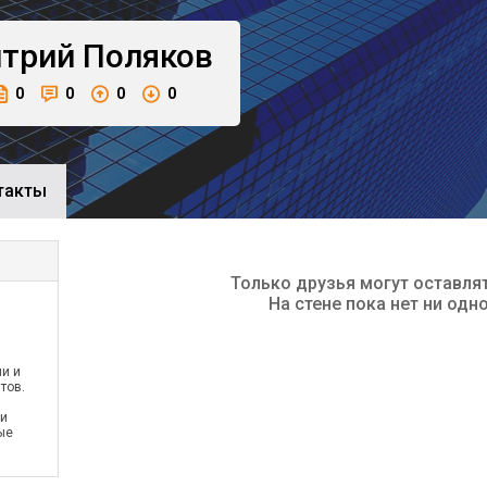
трий
Поляков
0
0
0
0
такты
Только друзья могут оставля
На стене пока нет ни одн
и и
тов.
ии
ые