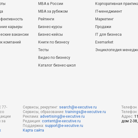
оты
MBA в России
Корпоративная практик
да
MBA за рубежом
IT-менеджмент
фективность
Рейтинги
Маркетинг
ние карьеры
Бизнес-курсы
Продажи
еские вакансии
Бизнес-кейсы
IT для бизнеса
ик компаний
Книги по бизнесу
Exemarket
Тесты
Энциклопедия менедж
Видео по бизнесу
Каталог бизнес-школ
 77-
Сервисы, рекрутинг:
search@e-xecutive.ru
Телефон 
 со
Сервисы, образование:
trainings@e-xecutive.ru
Телефон 
дакции
Реклама:
advertising@e-xecutive.ru
Адрес:
1
 за
Редакция:
content@e-xecutive.ru
дом 2-38,
Поддержка:
support@e-xecutive.ru
х
Карта сайта