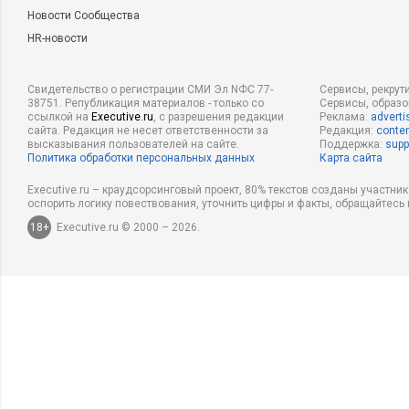
Новости Сообщества
HR-новости
Свидетельство о регистрации СМИ Эл NФС 77-
Сервисы, рекрут
38751. Републикация материалов - только со
Сервисы, образ
ссылкой на
Executive.ru
, с разрешения редакции
Реклама:
adverti
сайта. Редакция не несет ответственности за
Редакция:
conten
высказывания пользователей на сайте.
Поддержка:
supp
Политика обработки персональных данных
Карта сайта
Executive.ru – краудсорсинговый проект, 80% текстов созданы участни
оспорить логику повествования, уточнить цифры и факты, обращайтесь 
18+
Executive.ru © 2000 – 2026.