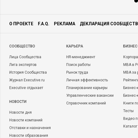
О ПРОЕКТЕ
F.A.Q.
РЕКЛАМА
ДЕКЛАРАЦИЯ СООБЩЕСТВ
CООБЩЕСТВО
КАРЬЕРА
БИЗНЕС
Лица Сообщества
HR-менеджмент
Корпора
Лига экспертов
Поиск работы
MBA в Р
История Сообщества
Рынок труда
MBA за 
Журнал Executive.ru
Личная эффективность
Рейтинг
Executive отдыхает
Планирование карьеры
Бизнес-
Управленческие вакансии
Бизнес-
НОВОСТИ
Справочник компаний
Книги п
Тесты
Новости дня
Видео п
Новости компаний
Каталог
Отставки и назначения
Новости образования