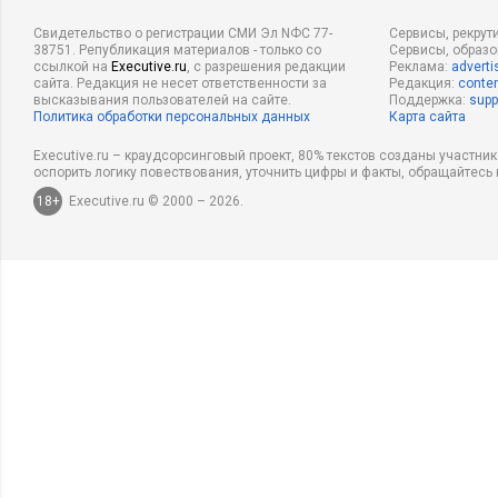
Свидетельство о регистрации СМИ Эл NФС 77-
Сервисы, рекрут
38751. Републикация материалов - только со
Сервисы, образ
ссылкой на
Executive.ru
, с разрешения редакции
Реклама:
adverti
сайта. Редакция не несет ответственности за
Редакция:
conten
высказывания пользователей на сайте.
Поддержка:
supp
Политика обработки персональных данных
Карта сайта
Executive.ru – краудсорсинговый проект, 80% текстов созданы участни
оспорить логику повествования, уточнить цифры и факты, обращайтесь 
18+
Executive.ru © 2000 – 2026.