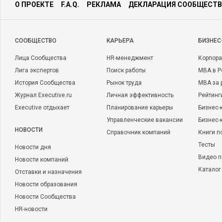
О ПРОЕКТЕ
F.A.Q.
РЕКЛАМА
ДЕКЛАРАЦИЯ СООБЩЕСТВ
CООБЩЕСТВО
КАРЬЕРА
БИЗНЕС
Лица Сообщества
HR-менеджмент
Корпора
Лига экспертов
Поиск работы
MBA в Р
История Сообщества
Рынок труда
MBA за 
Журнал Executive.ru
Личная эффективность
Рейтинг
Executive отдыхает
Планирование карьеры
Бизнес-
Управленческие вакансии
Бизнес-
НОВОСТИ
Справочник компаний
Книги п
Тесты
Новости дня
Видео п
Новости компаний
Каталог
Отставки и назначения
Новости образования
Новости Сообщества
HR-новости