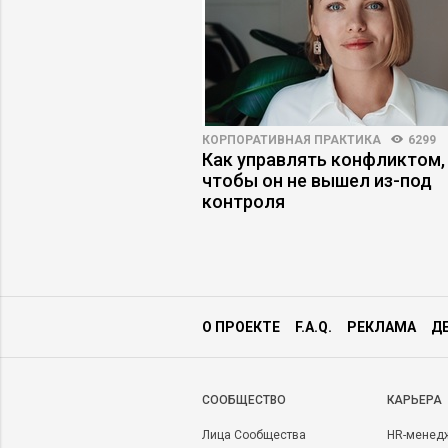
6405
51
КОРПОРАТИВНАЯ ПРАКТИКА
6299
 в поиске работы:
Как управлять конфликтом,
сь на рынке труда
чтобы он не вышел из-под
контроля
О ПРОЕКТЕ
F.A.Q.
РЕКЛАМА
Д
CООБЩЕСТВО
КАРЬЕРА
Лица Сообщества
HR-менед