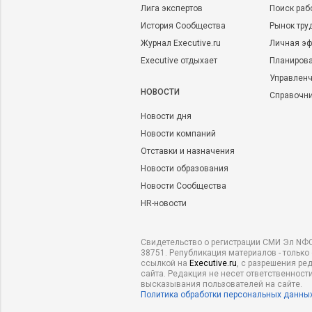
Лига экспертов
Поиск раб
История Сообщества
Рынок тру
Журнал Executive.ru
Личная эф
Executive отдыхает
Планирова
Управленч
НОВОСТИ
Справочн
Новости дня
Новости компаний
Отставки и назначения
Новости образования
Новости Сообщества
HR-новости
Свидетельство о регистрации СМИ Эл NФС
38751. Републикация материалов - только
ссылкой на
Executive.ru
, с разрешения ре
сайта. Редакция не несет ответственности
высказывания пользователей на сайте.
Политика обработки персональных данны