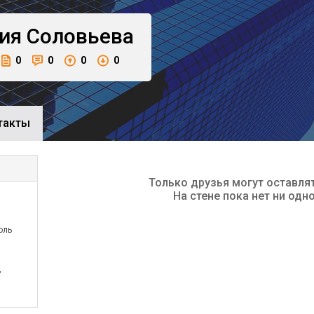
ия
Соловьева
0
0
0
0
такты
Только друзья могут оставля
На стене пока нет ни одн
оль
,