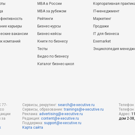
оты
MBA в России
Корпоративная практик
да
MBA за рубежом
IT-менеджмент
фективность
Рейтинги
Маркетинг
ние карьеры
Бизнес-курсы
Продажи
еские вакансии
Бизнес-кейсы
IT для бизнеса
ик компаний
Книги по бизнесу
Exemarket
Тесты
Энциклопедия менедж
Видео по бизнесу
Каталог бизнес-школ
 77-
Сервисы, рекрутинг:
search@e-xecutive.ru
Телефон 
 со
Сервисы, образование:
trainings@e-xecutive.ru
Телефон 
дакции
Реклама:
advertising@e-xecutive.ru
Адрес:
1
 за
Редакция:
content@e-xecutive.ru
дом 2-38,
Поддержка:
support@e-xecutive.ru
х
Карта сайта