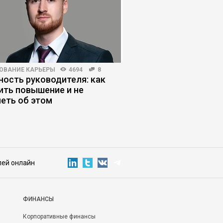
ОВАНИЕ КАРЬЕРЫ
4694
8
HR-МЕНЕДЖМЕНТ
3879
ость руководителя: как
Соглашатели: как ра
ить повышение и не
теми, кто кормит «з
еть об этом
лей онлайн
ФИНАНСЫ
Корпоративные финансы