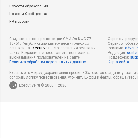
Новости образования
Новости Сообщества
HR-новости
Свидетельство о регистрации СМИ Эл NФС 77-
Сервисы, рекрут
38751. Републикация материалов - только со
Сервисы, образ
ссылкой на
Executive.ru
, с разрешения редакции
Реклама:
adverti
сайта. Редакция не несет ответственности за
Редакция:
conten
высказывания пользователей на сайте.
Поддержка:
supp
Политика обработки персональных данных
Карта сайта
Executive.ru – краудсорсинговый проект, 80% текстов созданы участни
оспорить логику повествования, уточнить цифры и факты, обращайтесь 
18+
Executive.ru © 2000 – 2026.