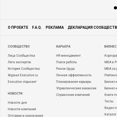
О ПРОЕКТЕ
F.A.Q.
РЕКЛАМА
ДЕКЛАРАЦИЯ СООБЩЕСТВ
CООБЩЕСТВО
КАРЬЕРА
БИЗНЕС
Лица Сообщества
HR-менеджмент
Корпора
Лига экспертов
Поиск работы
MBA в Р
История Сообщества
Рынок труда
MBA за 
Журнал Executive.ru
Личная эффективность
Рейтинг
Executive отдыхает
Планирование карьеры
Бизнес-
Управленческие вакансии
Бизнес-
НОВОСТИ
Справочник компаний
Книги п
Тесты
Новости дня
Видео п
Новости компаний
Каталог
Отставки и назначения