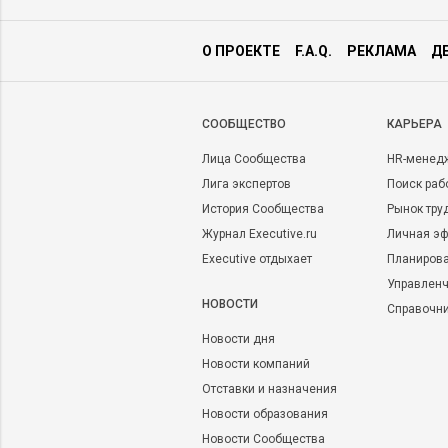
О ПРОЕКТЕ
F.A.Q.
РЕКЛАМА
Д
CООБЩЕСТВО
КАРЬЕРА
Лица Сообщества
HR-менед
Лига экспертов
Поиск раб
История Сообщества
Рынок тру
Журнал Executive.ru
Личная эф
Executive отдыхает
Планирова
Управленч
НОВОСТИ
Справочн
Новости дня
Новости компаний
Отставки и назначения
Новости образования
Новости Сообщества