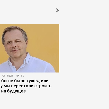
5035
60
ПЛАНИРОВАНИЕ КАРЬЕРЫ
 бы не было хуже», или
Когда плохой руков
у мы перестали строить
сделал правильный
 на будущее