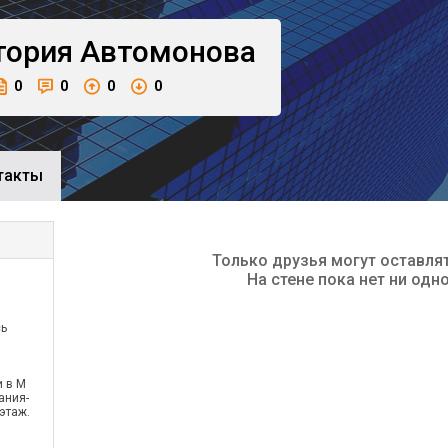
тория
Автомонова
0
0
0
0
такты
Только друзья могут оставля
На стене пока нет ни одн
сь
и в М
ания-
этаж.