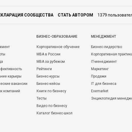
ЕКЛАРАЦИЯ СООБЩЕСТВА
СТАТЬ АВТОРОМ
1379 пользовате
БИЗНЕС-ОБРАЗОВАНИЕ
МЕНЕДЖМЕНТ
жмент
Корпоративное обучение
Бизнес-лидерство
оты
MBA в России
Корпоративная практик
да
MBA за рубежом
IT-менеджмент
фективность
Рейтинги
Маркетинг
ние карьеры
Бизнес-курсы
Продажи
еские вакансии
Бизнес-кейсы
IT для бизнеса
ик компаний
Книги по бизнесу
Exemarket
Тесты
Энциклопедия менедж
Видео по бизнесу
Каталог бизнес-школ