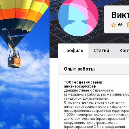
Вик
65
Профиль
Cтатьи
Кон
Опыт работы
ТОО Геодезия сервис
инженер-картограф
Должностные обязанности:
камеральные работы, так же занимаю
тендерной документацией.
Описание деятельности компании:
инженерно-геодезические изыскания
незастроенной,застроенной территори
1:500;инженерно-геологические изыск
для строительства (проектирования) 1 
сооружения;- для строительства
(проектирования) 2-3 эт. сооружений,