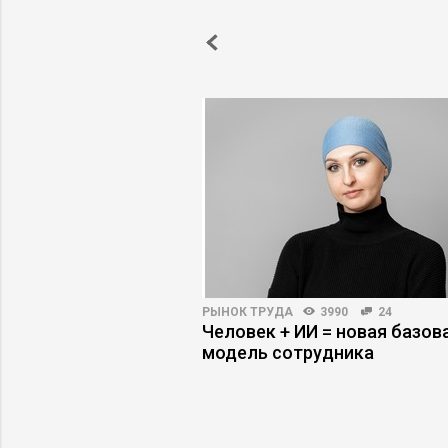
6405
51
РЫНОК ТРУДА
3990
24
 в поиске работы:
Человек + ИИ = новая базов
сь на рынке труда
модель сотрудника