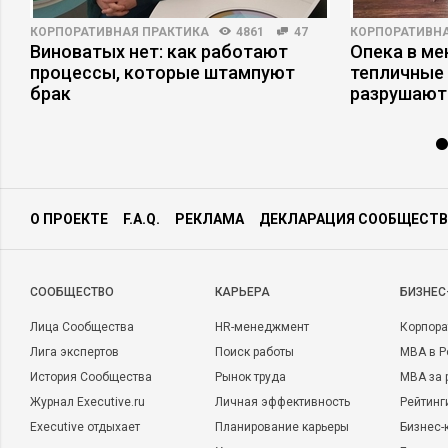
КОРПОРАТИВНАЯ ПРАКТИКА
4861
47
КОРПОРАТИВНА
,
Виноватых нет: как работают
Опека в ме
процессы, которые штампуют
тепличные 
брак
разрушают
О ПРОЕКТЕ
F.A.Q.
РЕКЛАМА
ДЕКЛАРАЦИЯ СООБЩЕСТВ
CООБЩЕСТВО
КАРЬЕРА
БИЗНЕС
Лица Сообщества
HR-менеджмент
Корпора
Лига экспертов
Поиск работы
MBA в Р
История Сообщества
Рынок труда
MBA за 
Журнал Executive.ru
Личная эффективность
Рейтинг
Executive отдыхает
Планирование карьеры
Бизнес-