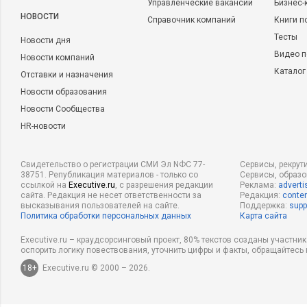
Управленческие вакансии
Бизнес-
НОВОСТИ
Справочник компаний
Книги п
Тесты
Новости дня
Видео п
Новости компаний
Каталог
Отставки и назначения
Новости образования
Новости Сообщества
HR-новости
Свидетельство о регистрации СМИ Эл NФС 77-
Сервисы, рекрут
38751. Републикация материалов - только со
Сервисы, образ
ссылкой на
Executive.ru
, с разрешения редакции
Реклама:
adverti
сайта. Редакция не несет ответственности за
Редакция:
conten
высказывания пользователей на сайте.
Поддержка:
supp
Политика обработки персональных данных
Карта сайта
Executive.ru – краудсорсинговый проект, 80% текстов созданы участни
оспорить логику повествования, уточнить цифры и факты, обращайтесь 
18+
Executive.ru © 2000 – 2026.