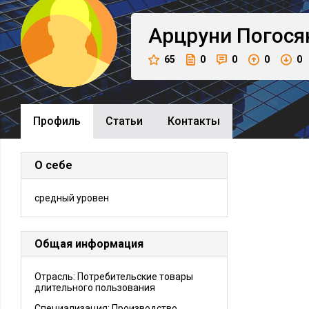
Арцруни
Погося
65
0
0
0
0
Профиль
Cтатьи
Контакты
О себе
средный уровен
Общая информация
Отрасль: Потребительские товары
длительного пользования
Специализация: Производство