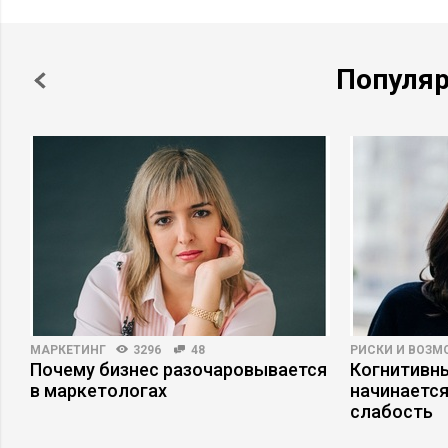
Популя
МАРКЕТИНГ
3296
48
РИСКИ И ВОЗ
Почему бизнес разочаровывается
Когнитивны
в маркетологах
начинается
слабость