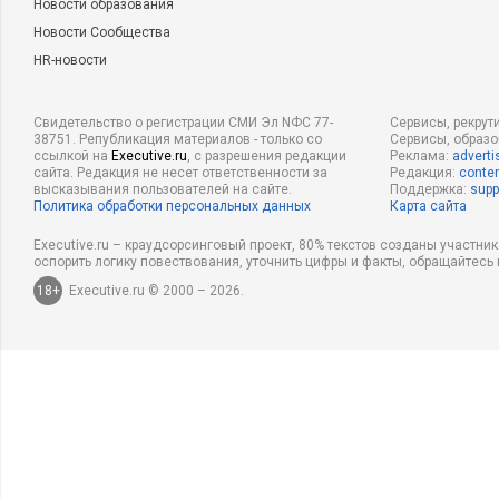
Новости образования
Новости Сообщества
HR-новости
Свидетельство о регистрации СМИ Эл NФС 77-
Сервисы, рекрут
38751. Републикация материалов - только со
Сервисы, образ
ссылкой на
Executive.ru
, с разрешения редакции
Реклама:
adverti
сайта. Редакция не несет ответственности за
Редакция:
conten
высказывания пользователей на сайте.
Поддержка:
supp
Политика обработки персональных данных
Карта сайта
Executive.ru – краудсорсинговый проект, 80% текстов созданы участни
оспорить логику повествования, уточнить цифры и факты, обращайтесь 
18+
Executive.ru © 2000 – 2026.