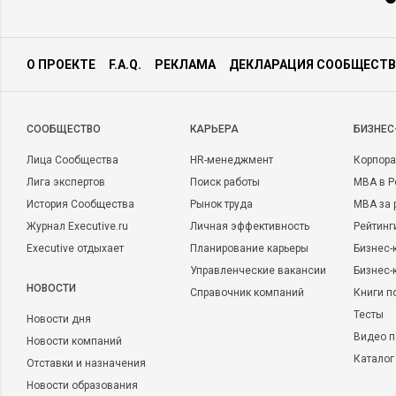
О ПРОЕКТЕ
F.A.Q.
РЕКЛАМА
ДЕКЛАРАЦИЯ СООБЩЕСТВ
CООБЩЕСТВО
КАРЬЕРА
БИЗНЕС
Лица Сообщества
HR-менеджмент
Корпора
Лига экспертов
Поиск работы
MBA в Р
История Сообщества
Рынок труда
MBA за 
Журнал Executive.ru
Личная эффективность
Рейтинг
Executive отдыхает
Планирование карьеры
Бизнес-
Управленческие вакансии
Бизнес-
НОВОСТИ
Справочник компаний
Книги п
Тесты
Новости дня
Видео п
Новости компаний
Каталог
Отставки и назначения
Новости образования