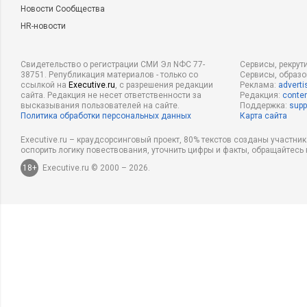
Новости Сообщества
HR-новости
Свидетельство о регистрации СМИ Эл NФС 77-
Сервисы, рекрут
38751. Републикация материалов - только со
Сервисы, образ
ссылкой на
Executive.ru
, с разрешения редакции
Реклама:
adverti
сайта. Редакция не несет ответственности за
Редакция:
conten
высказывания пользователей на сайте.
Поддержка:
supp
Политика обработки персональных данных
Карта сайта
Executive.ru – краудсорсинговый проект, 80% текстов созданы участни
оспорить логику повествования, уточнить цифры и факты, обращайтесь 
18+
Executive.ru © 2000 – 2026.