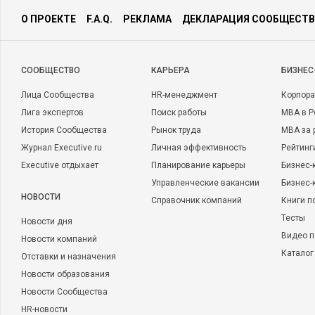
О ПРОЕКТЕ
F.A.Q.
РЕКЛАМА
ДЕКЛАРАЦИЯ СООБЩЕСТВ
CООБЩЕСТВО
КАРЬЕРА
БИЗНЕС
Лица Сообщества
HR-менеджмент
Корпора
Лига экспертов
Поиск работы
MBA в Р
История Сообщества
Рынок труда
MBA за 
Журнал Executive.ru
Личная эффективность
Рейтинг
Executive отдыхает
Планирование карьеры
Бизнес-
Управленческие вакансии
Бизнес-
НОВОСТИ
Справочник компаний
Книги п
Тесты
Новости дня
Видео п
Новости компаний
Каталог
Отставки и назначения
Новости образования
Новости Сообщества
HR-новости