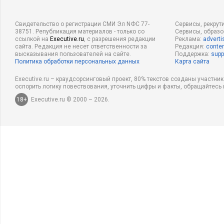
Свидетельство о регистрации СМИ Эл NФС 77-
Сервисы, рекрут
38751. Републикация материалов - только со
Сервисы, образ
ссылкой на
Executive.ru
, с разрешения редакции
Реклама:
adverti
сайта. Редакция не несет ответственности за
Редакция:
conten
высказывания пользователей на сайте.
Поддержка:
supp
Политика обработки персональных данных
Карта сайта
Executive.ru – краудсорсинговый проект, 80% текстов созданы участни
оспорить логику повествования, уточнить цифры и факты, обращайтесь 
18+
Executive.ru © 2000 – 2026.