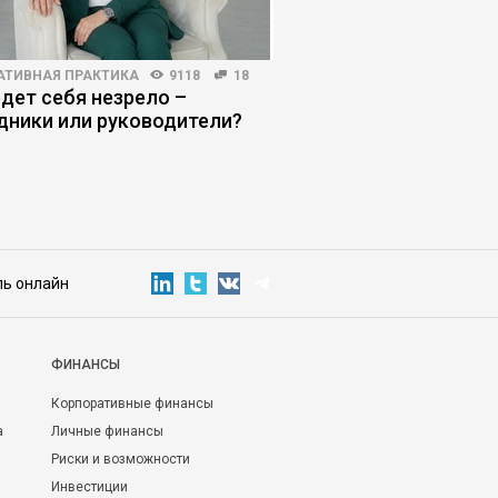
АТИВНАЯ ПРАКТИКА
9118
18
ЛИЧНАЯ ЭФФЕКТИВНОСТЬ
едет себя незрело –
«Я не тяну»: как син
дники или руководители?
самозванца мешает 
ль онлайн
ФИНАНСЫ
Корпоративные финансы
а
Личные финансы
Риски и возможности
Инвестиции