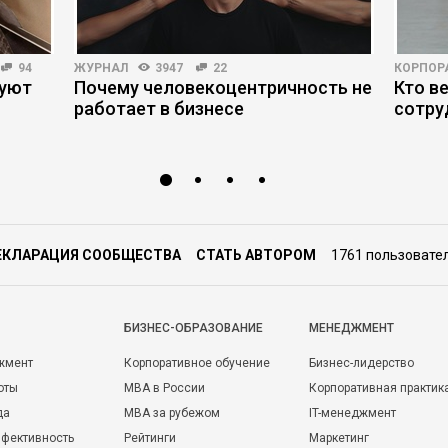
94
ЖУРНАЛ
3947
22
КОРПОР
руют
Почему человекоцентричность не
Кто в
работает в бизнесе
сотру
ЕКЛАРАЦИЯ СООБЩЕСТВА
СТАТЬ АВТОРОМ
1761 пользовате
БИЗНЕС-ОБРАЗОВАНИЕ
МЕНЕДЖМЕНТ
жмент
Корпоративное обучение
Бизнес-лидерство
оты
MBA в России
Корпоративная практик
да
MBA за рубежом
IT-менеджмент
фективность
Рейтинги
Маркетинг