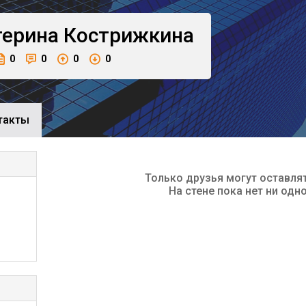
терина
Кострижкина
0
0
0
0
такты
Только друзья могут оставля
На стене пока нет ни одн