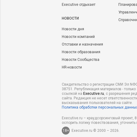
Executive отдыхает
Планирова
Управленч
НОВОСТИ
Справочн
Новости дня
Новости компаний
Отставки и назначения
Новости образования
Новости Сообщества
HR-новости
Свидетельство о регистрации СМИ Эл NФС
38751. Републикация материалов - только
ссылкой на
Executive.ru
, с разрешения ре
сайта. Редакция не несет ответственности
высказывания пользователей на сайте.
Политика обработки персональных данны
Executive.ru – краудсорсинговый проект,
оспорить логику повествования, уточнить
18+
Executive.ru © 2000 – 2026.