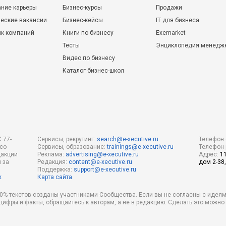
ние карьеры
Бизнес-курсы
Продажи
еские вакансии
Бизнес-кейсы
IT для бизнеса
ик компаний
Книги по бизнесу
Exemarket
Тесты
Энциклопедия менедж
Видео по бизнесу
Каталог бизнес-школ
 77-
Сервисы, рекрутинг:
search@e-xecutive.ru
Телефон 
 со
Сервисы, образование:
trainings@e-xecutive.ru
Телефон 
дакции
Реклама:
advertising@e-xecutive.ru
Адрес:
1
 за
Редакция:
content@e-xecutive.ru
дом 2-38,
Поддержка:
support@e-xecutive.ru
х
Карта сайта
 80% текстов созданы участниками Сообщества. Если вы не согласны с идеям
 цифры и факты, обращайтесь к авторам, а не в редакцию. Сделать это можн