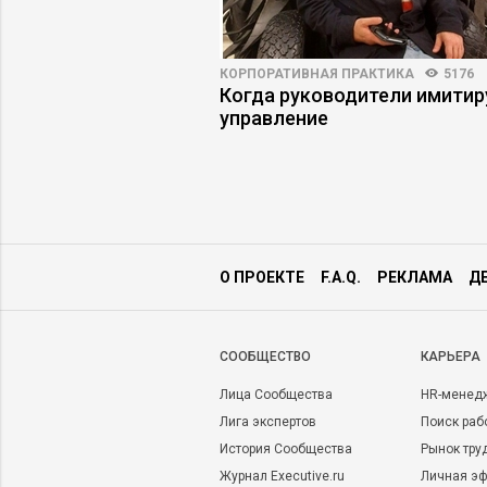
4910
23
КОРПОРАТИВНАЯ ПРАКТИКА
5176
льности: как
Когда руководители имити
юдьми осмысленно
управление
О ПРОЕКТЕ
F.A.Q.
РЕКЛАМА
Д
CООБЩЕСТВО
КАРЬЕРА
Лица Сообщества
HR-менед
Лига экспертов
Поиск раб
История Сообщества
Рынок тру
Журнал Executive.ru
Личная эф