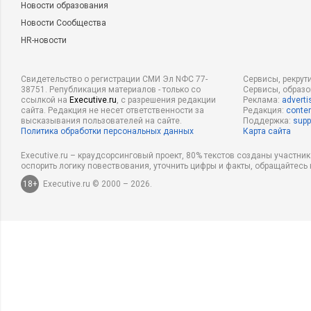
Новости образования
Новости Сообщества
HR-новости
Свидетельство о регистрации СМИ Эл NФС 77-
Сервисы, рекрут
38751. Републикация материалов - только со
Сервисы, образ
ссылкой на
Executive.ru
, с разрешения редакции
Реклама:
adverti
сайта. Редакция не несет ответственности за
Редакция:
conten
высказывания пользователей на сайте.
Поддержка:
supp
Политика обработки персональных данных
Карта сайта
Executive.ru – краудсорсинговый проект, 80% текстов созданы участни
оспорить логику повествования, уточнить цифры и факты, обращайтесь 
18+
Executive.ru © 2000 – 2026.