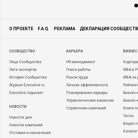
О ПРОЕКТЕ
F.A.Q.
РЕКЛАМА
ДЕКЛАРАЦИЯ СООБЩЕСТВ
CООБЩЕСТВО
КАРЬЕРА
БИЗНЕС
Лица Сообщества
HR-менеджмент
Корпора
Лига экспертов
Поиск работы
MBA в Р
История Сообщества
Рынок труда
MBA за 
Журнал Executive.ru
Личная эффективность
Рейтинг
Executive отдыхает
Планирование карьеры
Бизнес-
Управленческие вакансии
Бизнес-
НОВОСТИ
Справочник компаний
Книги п
Тесты
Новости дня
Видео п
Новости компаний
Каталог
Отставки и назначения