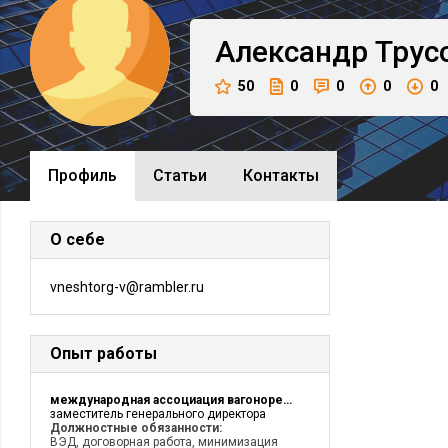
Александр
Трус
50
0
0
0
0
Профиль
Cтатьи
Контакты
О себе
vneshtorg-v@rambler.ru
Опыт работы
международная ассоциация вагоноремонтных предприятий
заместитель генерального директора
Должностные обязанности:
ВЭД, договорная работа, минимизация