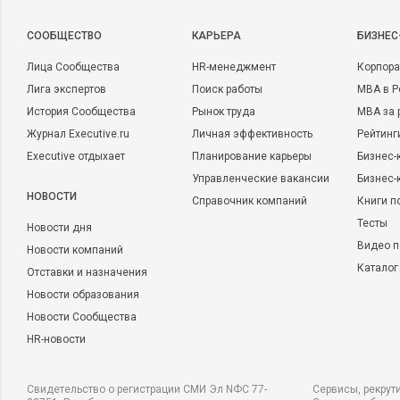
CООБЩЕСТВО
КАРЬЕРА
БИЗНЕС
Лица Сообщества
HR-менеджмент
Корпора
Лига экспертов
Поиск работы
MBA в Р
История Сообщества
Рынок труда
MBA за 
Журнал Executive.ru
Личная эффективность
Рейтинг
Executive отдыхает
Планирование карьеры
Бизнес-
Управленческие вакансии
Бизнес-
НОВОСТИ
Справочник компаний
Книги п
Тесты
Новости дня
Видео п
Новости компаний
Каталог
Отставки и назначения
Новости образования
Новости Сообщества
HR-новости
Свидетельство о регистрации СМИ Эл NФС 77-
Сервисы, рекрут