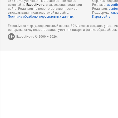
38751. Републикация материалов - только со
Сервисы, образ
ссылкой на
Executive.ru
, с разрешения редакции
Реклама:
adverti
сайта. Редакция не несет ответственности за
Редакция:
conten
высказывания пользователей на сайте.
Поддержка:
supp
Политика обработки персональных данных
Карта сайта
Executive.ru – краудсорсинговый проект, 80% текстов созданы участни
оспорить логику повествования, уточнить цифры и факты, обращайтесь 
18+
Executive.ru © 2000 – 2026.